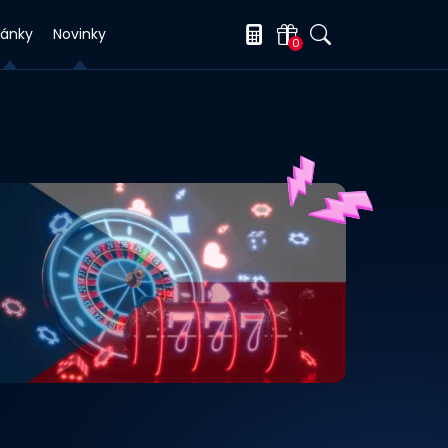
lánky
Novinky
0