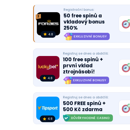
Registrační bonus:
50 free spinů a
3
vkladový bonus
250%
4.8
EXKLUZIVNÍ BONUSY
Registruj se dnes a obdržíš:
100 free spinů +
první vklad
ztrojnásobí!
4.8
EXKLUZIVNÍ BONUSY
Registruj se dnes a obdržíš:
500 FREE spinů +
500 Kč zdarma
DŮVĚRYHODNÉ CASINO
4.8