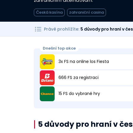
zahraničním alternativám.
Česká kasína
zahraniční casina
Právě prohlížíte:
5 důvody pro hraní v če
Dnešní top akce
3x FS na online los Fiesta
666 FS za registraci
15 FS do vybrané hry
5 důvody pro hraní v če