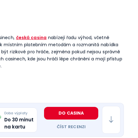
sinech,
česká casina
nabízejí řadu výhod, včetně
u k místním platebním metodám a rozmanitá nabídka
 být rizikové pro hráče, zejména pokud nejsou správně
 casinech, kde jsou hráči lépe chráněni a mají přístup
.
DO CASINA
Doba výplaty
Do 30 minut
na kartu
ČÍST RECENZI