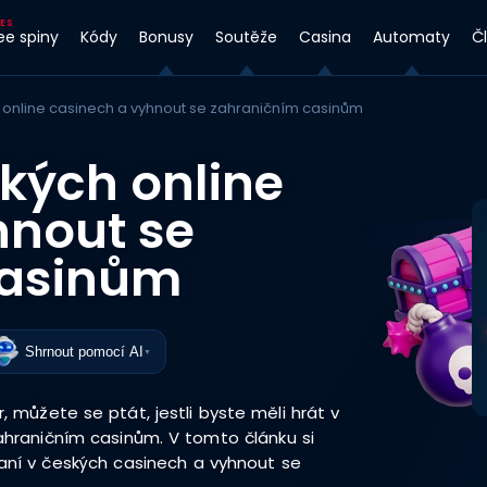
ee spiny
Kódy
Bonusy
Soutěže
Casina
Automaty
Č
h online casinech a vyhnout se zahraničním casinům
ských online
hnout se
casinům
Shrnout pomocí AI
▼
 můžete se ptát, jestli byste měli hrát v
ahraničním casinům. V tomto článku si
raní v českých casinech a vyhnout se