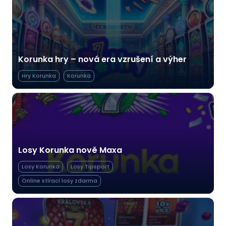
Korunka hry – nová era vzrušení a výher
Hry Korunka
Korunka
Losy Korunka nově Maxa
Losy Korunka
Losy Tipsport
Online stírací losy zdarma