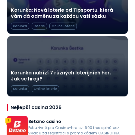
Korunka: Nová loterie od Tipsportu, která
vám dá odměnu za každou vaši sázku
Korunka
loterie
Online loterie
Korunka nabízí 7 různých loterijních her.
Jak se hrají?
Korunka
Online loterie
Nejlepší casina 2026
1
Betano casino
Exkluzivně pro Casino-hra.cz: 600 free spinů bez
vkladu za registraci s promo kódem CASINOHRA.