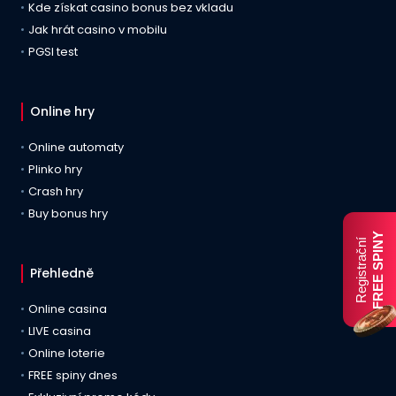
Kde získat casino bonus bez vkladu
Jak hrát casino v mobilu
PGSI test
Online hry
Online automaty
Plinko hry
Crash hry
Buy bonus hry
FREE SPINY
Registrační
Přehledně
Online casina
LIVE casina
Online loterie
FREE spiny dnes