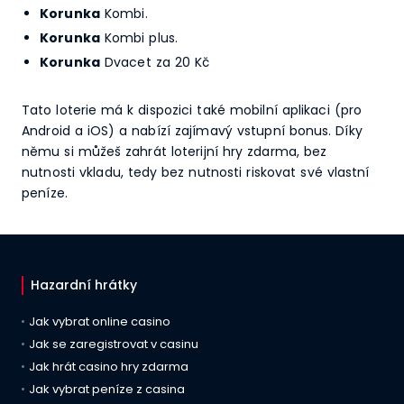
Korunka
Kombi.
Korunka
Kombi plus.
Korunka
Dvacet za 20 Kč
Tato loterie má k dispozici také mobilní aplikaci (pro
Android a iOS) a nabízí zajímavý vstupní bonus. Díky
němu si můžeš zahrát loterijní hry zdarma, bez
nutnosti vkladu, tedy bez nutnosti riskovat své vlastní
peníze.
Hazardní hrátky
Jak vybrat online casino
Jak se zaregistrovat v casinu
Jak hrát casino hry zdarma
Jak vybrat peníze z casina