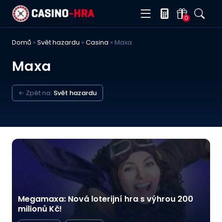
0
Domů
»
Svět hazardu
»
Casina
»
Maxa
Maxa
← Zpět na:
Svět hazardu
Megamaxa: Nová loterijní hra s výhrou 200
milionů Kč!