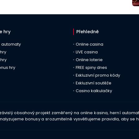
e hry
Přehledně
e automaty
Online casina
 hry
LIVE casina
 hry
Online loterie
onus hry
FREE spiny dnes
Exkluzivní promo kódy
Exkluzivní soutěže
Casino kalkulačky
závislý obsahový projekt zaměřený na online kasina, herní autom
nalyzujeme bonusy a srozumitelně vysvětlujeme pravidla, aby se h