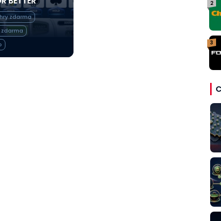
R BETTER
2
hry zdarma
y zdarma
3
o
C