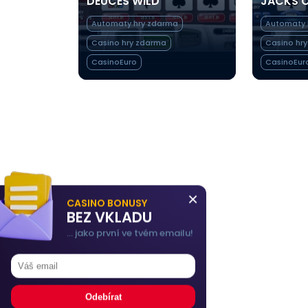
DEUCES WILD
JACKS O
Automaty hry zdarma
Automaty 
Casino hry zdarma
Casino hr
CasinoEuro
CasinoEur
×
CASINO BONUSY
BEZ VKLADU
... jako první ve tvém emailu!