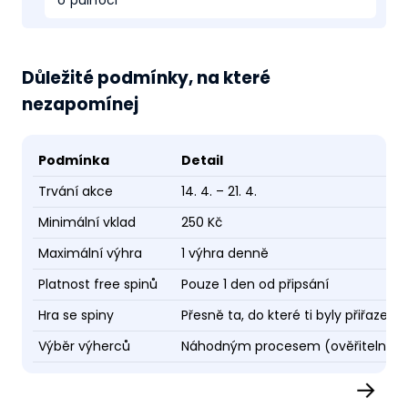
o půlnoci
Důležité podmínky, na které
nezapomínej
Podmínka
Detail
Trvání akce
14. 4. – 21. 4.
Minimální vklad
250 Kč
Maximální výhra
1 výhra denně
Platnost free spinů
Pouze 1 den od připsání
Hra se spiny
Přesně ta, do které ti byly přiřazeny
Výběr výherců
Náhodným procesem (ověřitelným
→