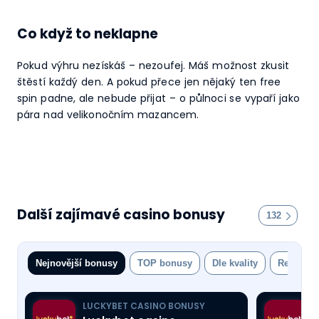
Co když to neklapne
Pokud výhru nezískáš – nezoufej. Máš možnost zkusit
štěstí každý den. A pokud přece jen nějaký ten free
spin padne, ale nebude přijat – o půlnoci se vypaří jako
pára nad velikonočním mazancem.
Další zajímavé casino bonusy
132
Nejnovější bonusy
TOP bonusy
Dle kvality
Registra
LUCKYBET CASINO BONUSY