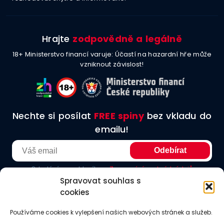
Hrajte
zodpovědně a legálně
18+ Ministerstvo financí varuje: Účastí na hazardní hře může
vzniknout závislost!
Nechte si posílat
FREE spiny
bez vkladu do
emailu!
Odesláním souhlasíte se
Zpracování osobních údajů
Spravovat souhlas s
cookies
O nás
Podmínky užití
Etické principy
Redakční zásady
Používáme cookies k vylepšení našich webových stránek a služeb.
Jak hodnotíme
Odkazy
Kontakt