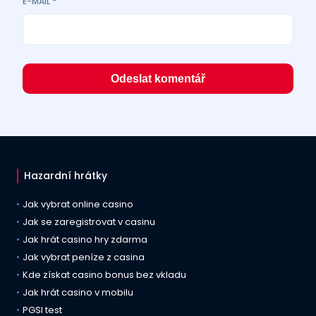
E-MAIL
*
Hazardní hrátky
Jak vybrat online casino
Jak se zaregistrovat v casinu
Jak hrát casino hry zdarma
Jak vybrat peníze z casina
Kde získat casino bonus bez vkladu
Jak hrát casino v mobilu
PGSI test