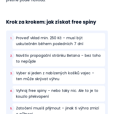
přesně podle návodu.
Krok za krokem: jak získat free spiny
Proveď vklad min. 250 Kč – musí být
uskutečněn během posledních 7 dní
Navštiv propagační stránku Betana – bez toho
to nepůjde
Vyber si jeden z nabízených košíků vajec –
ten může skrývat výhru
Vyhraj free spiny – nebo taky nic. Ale to je to
kouzlo překvapení
Zatočení musíš přijmout – jinak ti výhra zmizí