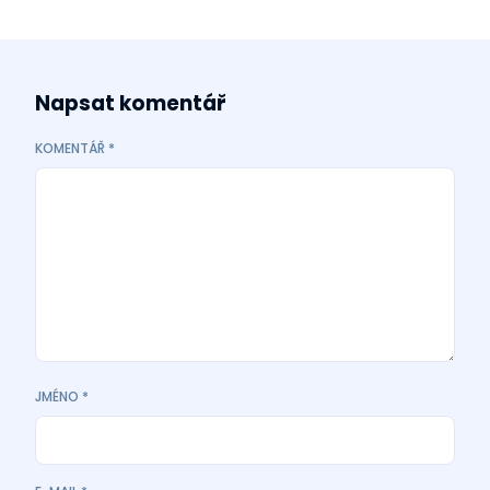
Napsat komentář
KOMENTÁŘ
*
JMÉNO
*