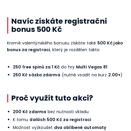
Navíc získáte registrační
bonus 500 Kč
Kromě valentýnského bonusu získáte také
500 Kč jako
bonus za registraci
, který je rozdělen takto:
250 free spinů za 1 Kč
do hry
Multi Vegas 81
250 Kč sázka zdarma
(nutné vsadit na kurz
2.00+
)
Proč využít tuto akci?
200 Kč zdarma
bez nutnosti vkladu
K tomu
dalších 500 Kč za registraci
Možnost vyzkoušet
dva oblíbené automaty