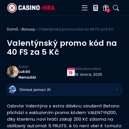
0
Domů
»
Bonusy
»
Valentýnský promo kód na 40 FS za 5 Kč
Valentýnský promo kód na
40 FS za 5 Kč
Autor
Aktualizováno
Lukáš
19
19. února, 2025
Nenadál
Shrnout pomocí AI
▼
Oslavte Valentýna s extra dávkou vzrušení! Betano
přichází s exkluzivním promo kódem VALENTYN200,
díky kterému noví hráči získají 200 Kč zdarma na
oblíbený automat 5 FRUITS. A to není vše! K tomuto