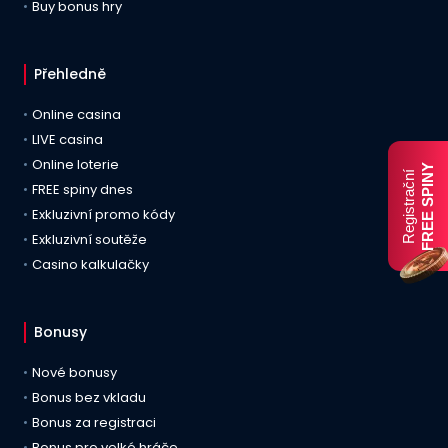
Buy bonus hry
Přehledně
Online casina
LIVE casina
Online loterie
FREE SPINY
Registrační
FREE spiny dnes
Exkluzivní promo kódy
Exkluzivní soutěže
Casino kalkulačky
Bonusy
Nové bonusy
Bonus bez vkladu
Bonus za registraci
Bonus pro velké hráče