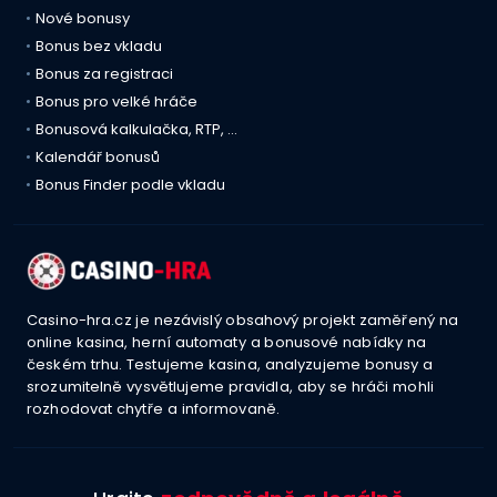
Nové bonusy
Bonus bez vkladu
Bonus za registraci
Bonus pro velké hráče
Bonusová kalkulačka, RTP, …
Kalendář bonusů
Bonus Finder podle vkladu
Casino-hra.cz je nezávislý obsahový projekt zaměřený na
online kasina, herní automaty a bonusové nabídky na
českém trhu. Testujeme kasina, analyzujeme bonusy a
srozumitelně vysvětlujeme pravidla, aby se hráči mohli
rozhodovat chytře a informovaně.