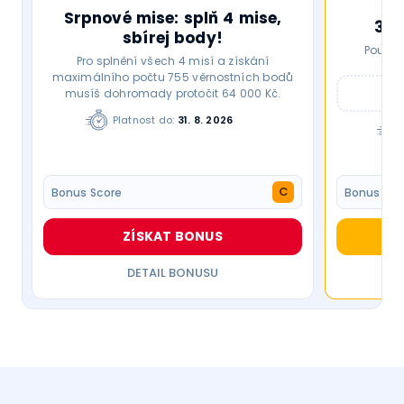
Srpnové mise: splň 4 mise,
30 
sbírej body!
Použij 
Pro splnění všech 4 misí a získání
maximálního počtu 755 věrnostních bodů
musíš dohromady protočit 64 000 Kč.
Platnost do:
31. 8. 2026
C
Bonus Score
Bonus Sco
ZÍSKAT BONUS
Z
DETAIL BONUSU