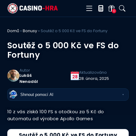
0
Domů
»
Bonusy
»
Soutěž o 5 000 Kč ve FS do Fortuny
Soutěž o 5 000 Kč ve FS do
Fortuny
Autor
Aktualizováno
Lukáš
28
28. února, 2025
Nenadál
Shrnout pomocí AI
▼
10 z vás získá 100 FS s otočkou za 5 Kč do
automatu od výrobce Apollo Games
Soutěž o 5 000 Kč ve FS do Fortuny