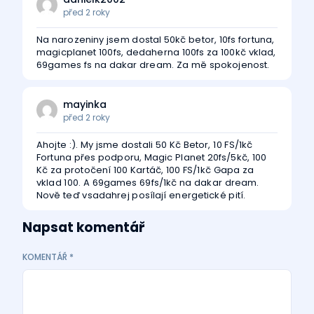
před 2 roky
Na narozeniny jsem dostal 50kč betor, 10fs fortuna,
magicplanet 100fs, dedaherna 100fs za 100kč vklad,
69games fs na dakar dream. Za mě spokojenost.
mayinka
před 2 roky
Ahojte :). My jsme dostali 50 Kč Betor, 10 FS/1kč
Fortuna přes podporu, Magic Planet 20fs/5kč, 100
Kč za protočení 100 Kartáč, 100 FS/1kč Gapa za
vklad 100. A 69games 69fs/1kč na dakar dream.
Nově teď vsadahrej posílají energetické pití.
Napsat komentář
KOMENTÁŘ
*