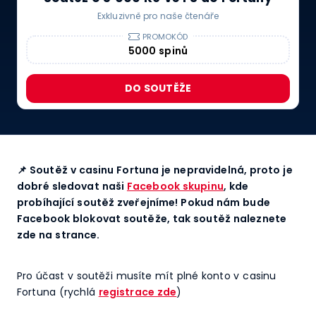
Exkluzivně pro naše čtenáře
PROMOKÓD
5000 spinů
DO SOUTĚŽE
📌 Soutěž v casinu Fortuna je nepravidelná, proto je
dobré sledovat naši
Facebook skupinu
, kde
probíhající soutěž zveřejníme! Pokud nám bude
Facebook blokovat soutěže, tak soutěž naleznete
zde na strance.
Pro účast v soutěži musíte mít plné konto v casinu
Fortuna (rychlá
registrace zde
)