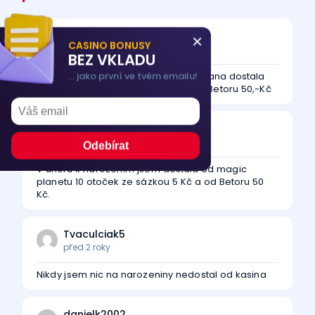
Kokra12
×
CASINO BONUSY
před 2 roky
BEZ VKLADU
... jako první ve tvém emailu!
K loňským narozeninám jsem od Betana dostala
30 FS po 40,- Kč do hry Hot Spin. Od Betoru 50,-Kč
Vladenka261
před 2 roky
V únoru k narozením jsem dostala od magic
planetu 10 otoček ze sázkou 5 Kč a od Betoru 50
Kč.
Tvaculciak5
před 2 roky
Nikdy jsem nic na narozeniny nedostal od kasina
danielk2002