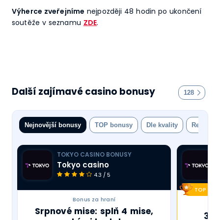
Výherce zveřejníme
nejpozději 48 hodin po ukončení
soutěže v seznamu
ZDE
.
Další zajímavé casino bonusy
128
Nejnovější bonusy
TOP bonusy
Dle kvality
Registra
TOKYO CASINO BONUSY
Tokyo casino
4.3 / 5
TOP
Bonus za hraní
Srpnové mise: splň 4 mise,
30 