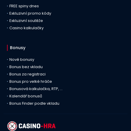
FREE spiny dnes
Exkluzivní promo kódy
Exkluzivní soutěže
Casino kalkulačky
Bonusy
Nové bonusy
Bonus bez vkladu
Bonus za registraci
Bonus pro velké hráče
Bonusová kalkulačka, RTP, …
Kalendář bonusů
Bonus Finder podle vkladu