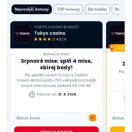
Nejnovější bonusy
TOP bonusy
Dle kvality
Registra
TOKYO CASINO BONUSY
Tokyo casino
4.3 / 5
TOP
Bonus za hraní
Srpnové mise: splň 4 mise,
30 
sbírej body!
Použij 
Pro splnění všech 4 misí a získání
maximálního počtu 755 věrnostních bodů
musíš dohromady protočit 64 000 Kč.
Platnost do:
31. 8. 2026
C
Bonus Score
Bonus Sco