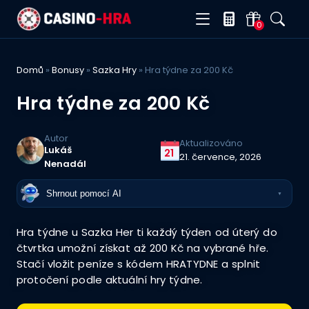
0
Domů
»
Bonusy
»
Sazka Hry
»
Hra týdne za 200 Kč
Hra týdne za 200 Kč
Autor
Aktualizováno
Lukáš
21
21. července, 2026
Nenadál
Shrnout pomocí AI
▼
Hra týdne u Sazka Her ti každý týden od úterý do
čtvrtka umožní získat až 200 Kč na vybrané hře.
Stačí vložit peníze s kódem HRATYDNE a splnit
protočení podle aktuální hry týdne.