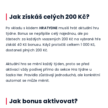
Jak získáš celých 200 Kč?
Po vkladu s kódem
HRATYDNE
musíš hrát aktuální hru
týdne. Bonus se nepřipíše celý najednou, ale po
částech: za každých vsazených 200 Kč na vybrané hře
získáš 40 Kč bonusu. Když protočíš celkem 1 000 Kč,
dostaneš plných 200 Kč.
Aktuální hra se mění každý týden, proto se před
aktivací vždy podívej přímo do sekce Hra týdne u
Sazka Her. Pravidla zůstávají jednoduchá, ale konkrétní
automat se může měnit.
Jak bonus aktivovat?