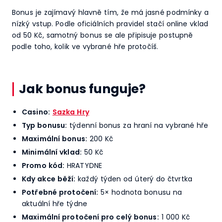
Bonus je zajímavý hlavně tím, že má jasné podmínky a
nízký vstup. Podle oficiálních pravidel stačí online vklad
od 50 Kč, samotný bonus se ale připisuje postupně
podle toho, kolik ve vybrané hře protočíš.
Jak bonus funguje?
Casino:
Sazka Hry
Typ bonusu:
týdenní bonus za hraní na vybrané hře
Maximální bonus:
200 Kč
Minimální vklad:
50 Kč
Promo kód:
HRATYDNE
Kdy akce běží:
každý týden od úterý do čtvrtka
Potřebné protočení:
5× hodnota bonusu na
aktuální hře týdne
Maximální protočení pro celý bonus:
1 000 Kč