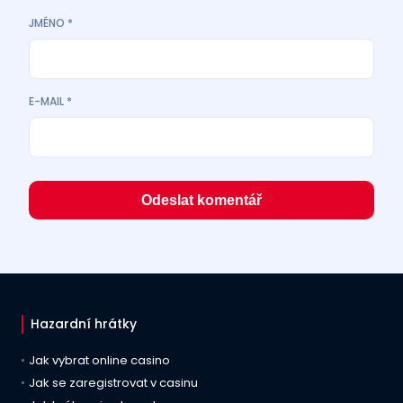
JMÉNO
*
E-MAIL
*
Hazardní hrátky
Jak vybrat online casino
Jak se zaregistrovat v casinu