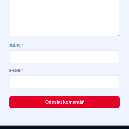
JMÉNO
*
E-MAIL
*