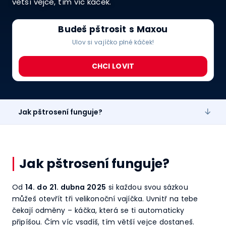
větší vejce, tím víc káček.
Budeš pštrosit s Maxou
Ulov si vajíčko plné káček!
CHCI LOVIT
Jak pštrosení funguje?
Jak pštrosení funguje?
Od
14. do 21. dubna 2025
si každou svou sázkou
můžeš otevřít tři velikonoční vajíčka. Uvnitř na tebe
čekají odměny – káčka, která se ti automaticky
připíšou. Čím víc vsadíš, tím větší vejce dostaneš.