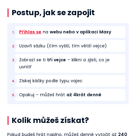
Postup, jak se zapojit
Přihlas se
na
webu nebo v aplikaci Maxy
Uzavři sázku (čím vyšší, tím větší vejce)
Zobrazí se ti
tři vejce
– klikni a zjisti, co je
uvnitř
Získej káčky podle typu vajec
Opakuj – můžeš hrát
až 4krát denně
Kolik můžeš získat?
Pokud budeš hrát naplno, můžeš denně vytočit až
240