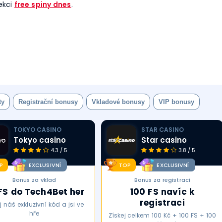
ekci
free spiny dnes
.
ty
Registrační bonusy
Vkladové bonusy
VIP bonusy
TOKYO CASINO
STAR CASINO
BONUSY
BONUSY
Tokyo casino
Star casino
4.3 / 5
3.8 / 5
P
EXCLUSIVNÍ
TOP
EXCLUSIVNÍ
Bonus za vklad
Bonus za registraci
FS do Tech4Bet her
100 FS navíc k
registraci
j náš exkluzivní kód a jsi ve
hře
Získej celkem 100 Kč + 100 FS + 100