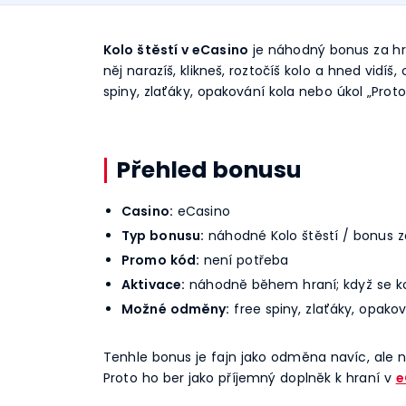
Kolo štěstí v eCasino
je náhodný bonus za hr
něj narazíš, klikneš, roztočíš kolo a hned vidíš
spiny, zlaťáky, opakování kola nebo úkol „Proto
Přehled bonusu
Casino:
eCasino
Typ bonusu:
náhodné Kolo štěstí / bonus z
Promo kód:
není potřeba
Aktivace:
náhodně během hraní; když se kolo
Možné odměny:
free spiny, zlaťáky, opako
Tenhle bonus je fajn jako odměna navíc, ale 
Proto ho ber jako příjemný doplněk k hraní v
e