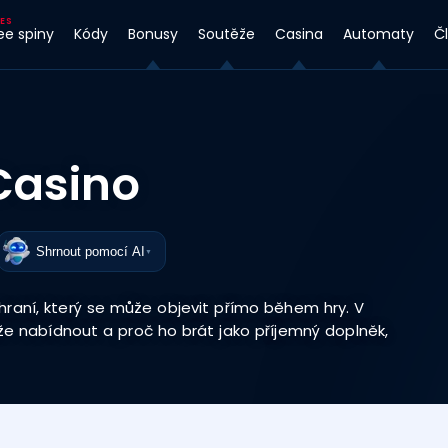
ee spiny
Kódy
Bonusy
Soutěže
Casina
Automaty
Č
eCasino
Shrnout pomocí AI
▼
hraní, který se může objevit přímo během hry. V
že nabídnout a proč ho brát jako příjemný doplněk,