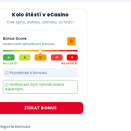
Kolo štěstí v eCasino
Free spiny, zlaťáky, odměny za hraní
Bonus Score
C
Hodnocení výhodnosti bonusu
A
B
C
D
E
NEJLEPŠÍ
NEJHORŠÍ
Poznámka k bonusu
Hodnocení bylo vyhodnoceno
expertem.
ZÍSKAT BONUS
tegorie bonusu: