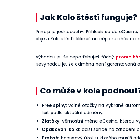
Jak Kolo štěstí funguje?
Princip je jednoduchý. Přihlásíš se do eCasina,
objeví Kolo štěstí, klikneš na něj a necháš r
Výhodou je, že nepotřebuješ žádný
promo kó
Nevýhodou je, že odměna není garantovaná a 
Co může v kole padnout
Free spiny:
volné otočky na vybrané automa
lišit podle aktuální odměny.
Zlaťáky:
věrnostní měna eCasina, kterou vy
Opakování kola:
další šance na zatočení b
Protoč:
bonusový úkol, u kterého musíš ode