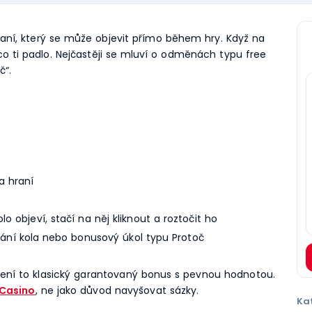
aní, který se může objevit přímo během hry. Když na
, co ti padlo. Nejčastěji se mluví o odměnách typu free
č“.
a hraní
 objeví, stačí na něj kliknout a roztočit ho
vání kola nebo bonusový úkol typu Protoč
není to klasický garantovaný bonus s pevnou hodnotou.
Casino
, ne jako důvod navyšovat sázky.
Ka