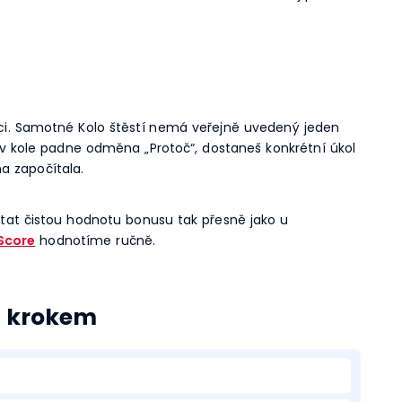
 věci. Samotné Kolo štěstí nemá veřejně uvedený jeden
v kole padne odměna „Protoč“, dostaneš konkrétní úkol
a započítala.
čítat čistou hodnotu bonusu tak přesně jako u
Score
hodnotíme ručně.
a krokem