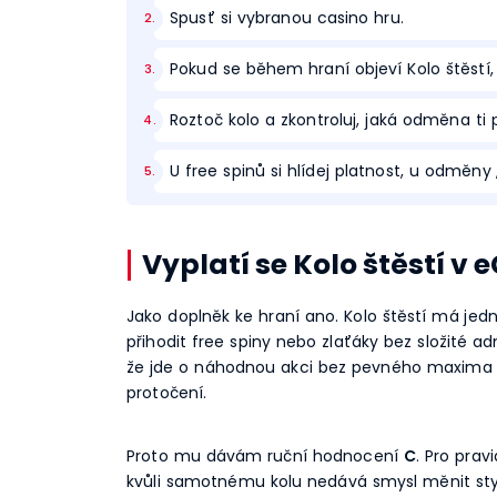
Spusť si vybranou casino hru.
Pokud se během hraní objeví Kolo štěstí, k
Roztoč kolo a zkontroluj, jaká odměna ti 
U free spinů si hlídej platnost, u odměn
Vyplatí se Kolo štěstí v 
Jako doplněk ke hraní ano. Kolo štěstí má je
přihodit free spiny nebo zlaťáky bez složité ad
že jde o náhodnou akci bez pevného maxima
protočení.
Proto mu dávám ruční hodnocení
C
. Pro prav
kvůli samotnému kolu nedává smysl měnit styl 