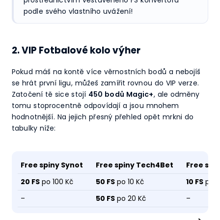
podle svého vlastního uvážení!
2. VIP Fotbalové kolo výher
Pokud máš na kontě více věrnostních bodů a nebojíš
se hrát první ligu, můžeš zamířit rovnou do VIP verze.
Zatočení tě sice stojí
450 bodů Magic+
, ale odměny
tomu stoprocentně odpovídají a jsou mnohem
hodnotnější. Na jejich přesný přehled opět mrkni do
tabulky níže:
Free spiny Synot
Free spiny Tech4Bet
Free spi
20 FS
po 100 Kč
50 FS
po 10 Kč
10 FS
po 5
–
50 FS
po 20 Kč
–