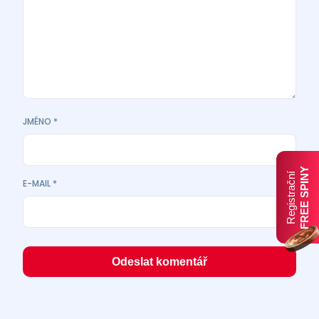
JMÉNO
*
FREE SPINY
Registrační
E-MAIL
*