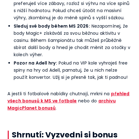
preferuješ více zábavy, rozlož si výhru na více spinů
s nižší hodnotou. Pokud chceš útočit na masivní
výhry, zkombinuj je do méně spinů s vyšší sázkou.
Sleduj své body během MS 2026:
Nezapomínej, že
body Magic+ získáváš za svou běžnou aktivitu v
casinu. Během šampionátu tak můžeš průběžně
sbírat další body a hned je chodit měnit za otočky v
kolech výher.
Pozor na Adell hry:
Pokud na VIP kole vyhraješ free
spiny na hry od Adell, pamatuj, že u nich nelze
použít konvertor. Užij si je přesně tak, jak ti padnou!
A jestli ti fotbalové nabídky chutnají, mrkni na
přehled
všech bonusů k MS ve fotbale
nebo do
archivu
MagicPlanet bonusů
.
Shrnutí: Vyzvedni si bonus