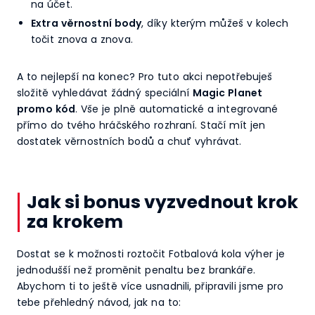
na účet.
Extra věrnostní body
, díky kterým můžeš v kolech
točit znova a znova.
A to nejlepší na konec? Pro tuto akci nepotřebuješ
složitě vyhledávat žádný speciální
Magic Planet
promo kód
. Vše je plně automatické a integrované
přímo do tvého hráčského rozhraní. Stačí mít jen
dostatek věrnostních bodů a chuť vyhrávat.
Jak si bonus vyzvednout krok
za krokem
Dostat se k možnosti roztočit Fotbalová kola výher je
jednodušší než proměnit penaltu bez brankáře.
Abychom ti to ještě více usnadnili, připravili jsme pro
tebe přehledný návod, jak na to: