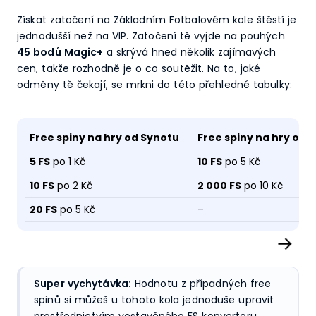
Získat zatočení na Základním Fotbalovém kole štěstí je
jednodušší než na VIP. Zatočení tě vyjde na pouhých
45 bodů Magic+
a skrývá hned několik zajímavých
cen, takže rozhodně je o co soutěžit. Na to, jaké
odměny tě čekají, se mrkni do této přehledné tabulky:
Free spiny na hry od Synotu
Free spiny na hry od
5 FS
po 1 Kč
10 FS
po 5 Kč
10 FS
po 2 Kč
2 000 FS
po 10 Kč
20 FS
po 5 Kč
–
→
Super vychytávka:
Hodnotu z případných free
spinů si můžeš u tohoto kola jednoduše upravit
prostřednictvím vestavěného FS konvertoru