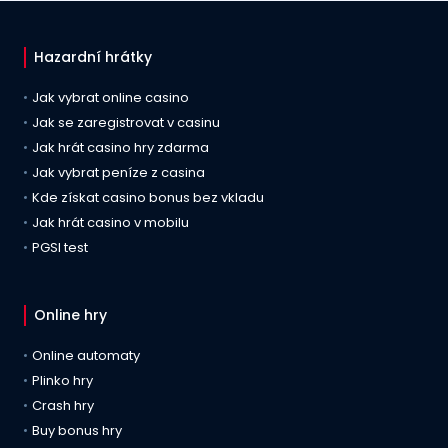
Hazardní hrátky
Jak vybrat online casino
Jak se zaregistrovat v casinu
Jak hrát casino hry zdarma
Jak vybrat peníze z casina
Kde získat casino bonus bez vkladu
Jak hrát casino v mobilu
PGSI test
Online hry
Online automaty
Plinko hry
Crash hry
Buy bonus hry