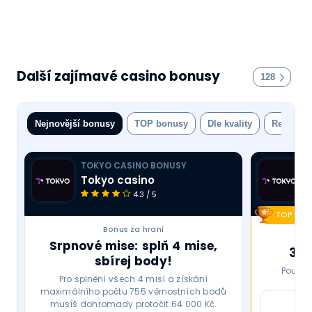
Další zajímavé casino bonusy
128
Nejnovější bonusy
TOP bonusy
Dle kvality
Registra
TOKYO CASINO BONUSY
Tokyo casino
4.3 / 5
TOP
Bonus za hraní
Srpnové mise: splň 4 mise,
30 
sbírej body!
Použij 
Pro splnění všech 4 misí a získání
maximálního počtu 755 věrnostních bodů
musíš dohromady protočit 64 000 Kč.