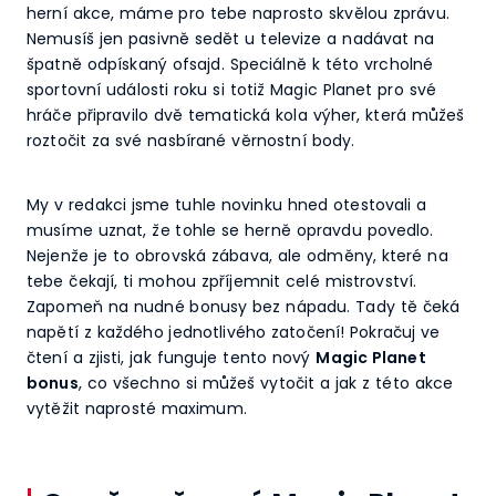
herní akce, máme pro tebe naprosto skvělou zprávu.
Nemusíš jen pasivně sedět u televize a nadávat na
špatně odpískaný ofsajd. Speciálně k této vrcholné
sportovní události roku si totiž Magic Planet pro své
hráče připravilo dvě tematická kola výher, která můžeš
roztočit za své nasbírané věrnostní body.
My v redakci jsme tuhle novinku hned otestovali a
musíme uznat, že tohle se herně opravdu povedlo.
Nejenže je to obrovská zábava, ale odměny, které na
tebe čekají, ti mohou zpříjemnit celé mistrovství.
Zapomeň na nudné bonusy bez nápadu. Tady tě čeká
napětí z každého jednotlivého zatočení! Pokračuj ve
čtení a zjisti, jak funguje tento nový
Magic Planet
bonus
, co všechno si můžeš vytočit a jak z této akce
vytěžit naprosté maximum.