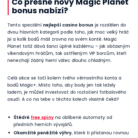
Co přesně nový Magic Planet
bonus nabízí?
Tento speciální
nejlepší casino bonus
je rozdělen do
dvou hlavních kategorií podle toho, jak moc velký hráč
jsi a kolik bodů máš zrovna na svém kontě. Magic
Planet totiž dává šanci úplně každému – jak občasným
víkendovým hráčům, tak ostříleným VIP borcům, kteří
nenechají žádný herní válec dlouho chladným.
Celá akce se točí kolem tvého věrnostního konta a
bodů Magic+. Místo toho, aby body jen tak ležely
ladem, je můžeš investovat do roztočení fotbalového
osudí. A co na tebe v těchto kolech vlastně čeká?
Štědré
free spiny
na oblíbené automaty od
předních herních vývojářů.
Okamžité peněžité výhry
, které ti přistanou rovnou