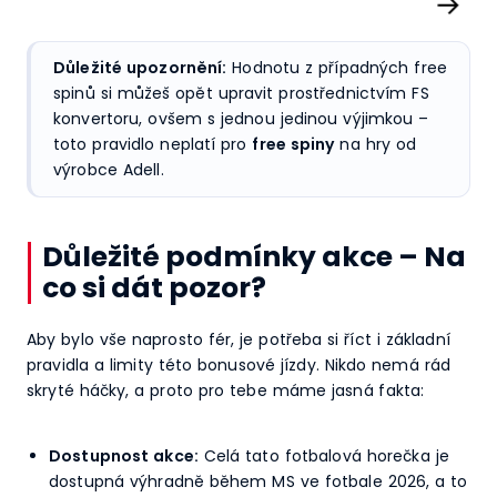
→
Důležité upozornění:
Hodnotu z případných free
spinů si můžeš opět upravit prostřednictvím FS
konvertoru, ovšem s jednou jedinou výjimkou –
toto pravidlo neplatí pro
free spiny
na hry od
výrobce Adell.
Důležité podmínky akce – Na
co si dát pozor?
Aby bylo vše naprosto fér, je potřeba si říct i základní
pravidla a limity této bonusové jízdy. Nikdo nemá rád
skryté háčky, a proto pro tebe máme jasná fakta:
Dostupnost akce:
Celá tato fotbalová horečka je
dostupná výhradně během MS ve fotbale 2026, a to