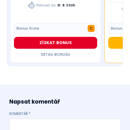
Platnost do:
31. 8. 2026
C
Bonus Score
Bonus Sco
ZÍSKAT BONUS
Z
DETAIL BONUSU
Napsat komentář
KOMENTÁŘ
*