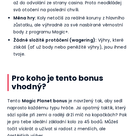
až do odvolání ze strany casina. Proto neodkládej
svá otočení na poslední chvíli.
Měna hry:
Koly netočíš za reálné koruny z hlavního
zůstatku, ale výhradně za své nasbírané věrnostní
body z programu Magic+.
Žádné složité protáčení (wagering):
Výhry, které
získáš (ať už body nebo peněžité výhry), jsou ihned
tvoje.
Pro koho je tento bonus
vhodný?
Tento
Magic Planet bonus
je navržený tak, aby sedl
naprosto každému typu hráče. Jsi opatrný taktik, který
sází spíše při zemi a raději drží míč na kopačkách? Pak
je pro tebe ideální základní kolo za 45 bodů. Můžeš
točit víckrát a užívat si radost z menších, ale
častějších výher.