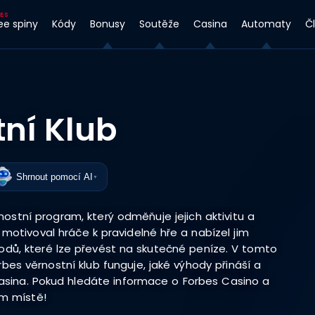
ee spiny
Kódy
Bonusy
Soutěže
Casina
Automaty
Č
ní Klub
Shrnout pomocí AI
▼
nostní program, který odměňuje jejich aktivitu a
motivoval hráče k pravidelné hře a nabízel jim
ů, které lze převést na skutečné peníze. V tomto
es věrnostní klub funguje, jaké výhody přináší a
 casina. Pokud hledáte informace o Forbes Casino a
ém místě!