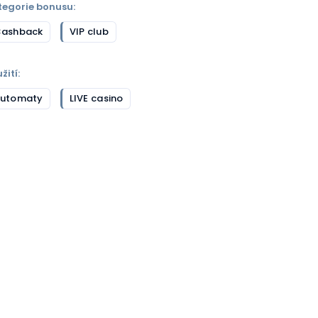
tegorie bonusu:
ashback
VIP club
žití:
utomaty
LIVE casino