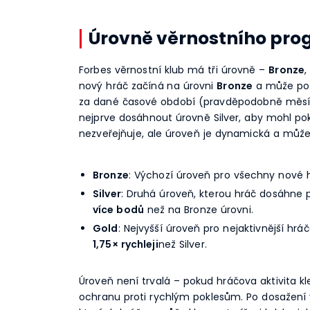
Úrovně věrnostního prog
Forbes věrnostní klub má tři úrovně –
Bronze
nový hráč začíná na úrovni
Bronze
a může pos
za dané časové období (pravděpodobně měsíčn
nejprve dosáhnout úrovně Silver, aby mohl po
nezveřejňuje, ale úroveň je dynamická a může 
Bronze
: Výchozí úroveň pro všechny nové h
Silver
: Druhá úroveň, kterou hráč dosáhne
více bodů
než na Bronze úrovni.
Gold
: Nejvyšší úroveň pro nejaktivnější hráč
1,75× rychleji
než Silver.
Úroveň není trvalá – pokud hráčova aktivita kle
ochranu proti rychlým poklesům. Po dosažení