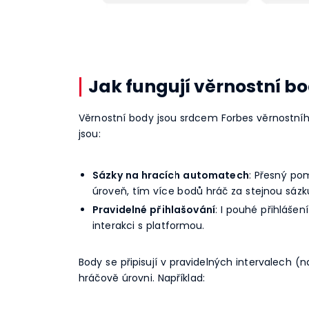
Jak fungují věrnostní b
Věrnostní body jsou srdcem Forbes věrnostního 
jsou:
Sázky na hracích automatech
: Přesný pom
úroveň, tím více bodů hráč za stejnou sázku
Pravidelné přihlašování
: I pouhé přihláše
interakci s platformou.
Body se připisují v pravidelných intervalech (
hráčově úrovni. Například: