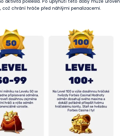
ho aktivita poklesla. Po uplynutí této doby může úroveň
 což chrání hráče před náhlými penalizacemi.