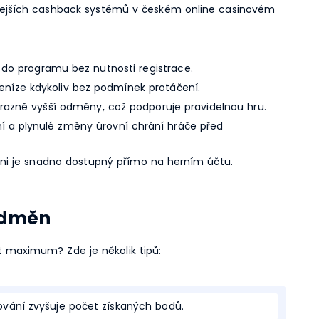
dřejších cashback systémů v českém online casinovém
n do programu bez nutnosti registrace.
eníze kdykoliv bez podmínek protáčení.
výrazně vyšší odměny, což podporuje pravidelnou hru.
í a plynulé změny úrovní chrání hráče před
vni je snadno dostupný přímo na herním účtu.
odměn
 maximum? Zde je několik tipů:
ašování zvyšuje počet získaných bodů.