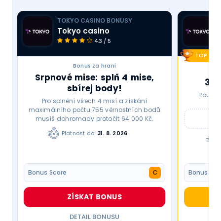
TOKYO CASINO BONUSY
Tokyo casino
4.3 / 5
TOP
Bonus za hraní
Srpnové mise: splň 4 mise,
30 
sbírej body!
Použij 
Pro splnění všech 4 misí a získání
maximálního počtu 755 věrnostních bodů
musíš dohromady protočit 64 000 Kč.
Platnost do:
31. 8. 2026
C
Bonus Score
Bonus Sco
ZÍSKAT BONUS
Z
DETAIL BONUSU