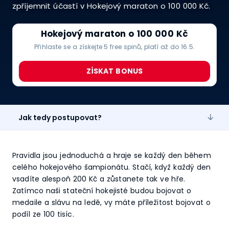
zpříjemnit účastí v Hokejový maraton o 100 000 Kč.
Hokejový maraton o 100 000 Kč
Přihlaste se a získejte 5 free spinů, platí až do 16.5.
ZÍSKAT BONUS
Jak tedy postupovat?
Pravidla jsou jednoduchá a hraje se každý den během
celého hokejového šampionátu. Stačí, když každý den
vsadíte alespoň 200 Kč a zůstanete tak ve hře.
Zatímco naši stateční hokejisté budou bojovat o
medaile a slávu na ledě, vy máte příležitost bojovat o
podíl ze 100 tisíc.