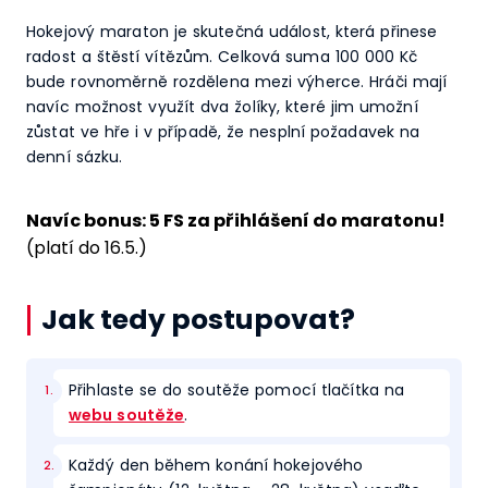
Hokejový maraton je skutečná událost, která přinese
radost a štěstí vítězům. Celková suma 100 000 Kč
bude rovnoměrně rozdělena mezi výherce. Hráči mají
navíc možnost využít dva žolíky, které jim umožní
zůstat ve hře i v případě, že nesplní požadavek na
denní sázku.
Navíc bonus:
5 FS za přihlášení do maratonu!
(platí do 16.5.)
Jak tedy postupovat?
Přihlaste se do soutěže pomocí tlačítka na
webu soutěže
.
Každý den během konání hokejového