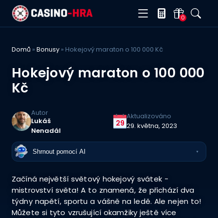
0
Domů
»
Bonusy
»
Hokejový maraton o 100 000 Kč
Hokejový maraton o 100 000
Kč
Autor
Aktualizováno
Lukáš
29
29. května, 2023
Nenadál
Shrnout pomocí AI
▼
Začíná největší světový hokejový svátek -
mistrovství světa! A to znamená, že přichází dva
týdny napětí, sportu a vášně na ledě. Ale nejen to!
Můžete si tyto vzrušující okamžiky ještě více