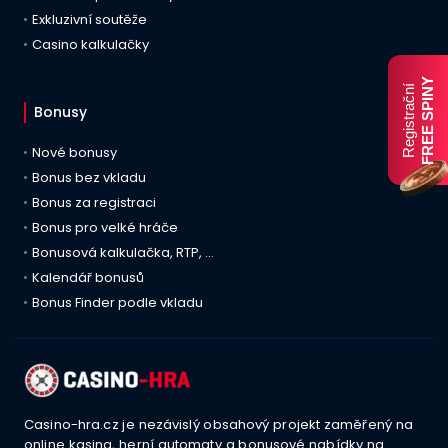
Exkluzivní soutěže
Casino kalkulačky
FREE SPINY
Registrační
Bonusy
Nové bonusy
Bonus bez vkladu
Bonus za registraci
Bonus pro velké hráče
Bonusová kalkulačka, RTP, …
Kalendář bonusů
Bonus Finder podle vkladu
Casino-hra.cz je nezávislý obsahový projekt zaměřený na
online kasina, herní automaty a bonusové nabídky na