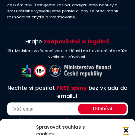
českém trhu. Testujeme kasina, analyzujeme bonusy a
srozumitelně vysvětlujeme pravidla, aby se hráči mohli
rozhodovat chytře a informovaně.
Hrajte
zodpovědně a legálně
18+ Ministerstvo financí varuje: Účastí na hazardní hře může
vzniknout závislost!
Nechte si posílat
FREE spiny
bez vkladu do
emailu!
Odesláním souhlasíte se
Zpracování osobních údajů
Spravovat souhlas s
cookies