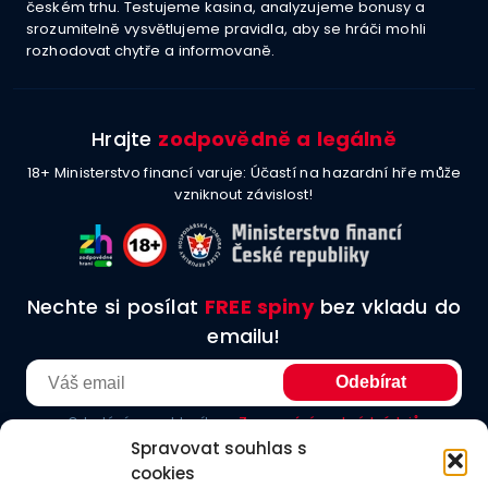
českém trhu. Testujeme kasina, analyzujeme bonusy a
srozumitelně vysvětlujeme pravidla, aby se hráči mohli
rozhodovat chytře a informovaně.
Hrajte
zodpovědně a legálně
18+ Ministerstvo financí varuje: Účastí na hazardní hře může
vzniknout závislost!
Nechte si posílat
FREE spiny
bez vkladu do
emailu!
Odesláním souhlasíte se
Zpracování osobních údajů
Spravovat souhlas s
cookies