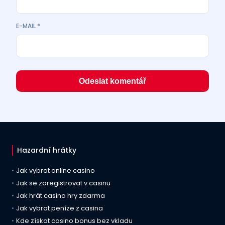
E-MAIL
*
Hazardní hrátky
Jak vybrat online casino
Jak se zaregistrovat v casinu
Jak hrát casino hry zdarma
Jak vybrat peníze z casina
Kde získat casino bonus bez vkladu