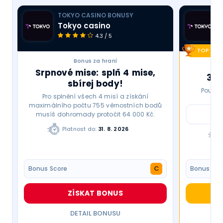
TOKYO CASINO BONUSY
Tokyo casino
4.3 / 5
TOP
Bonus za hraní
Srpnové mise: splň 4 mise,
30 
sbírej body!
Použij 
Pro splnění všech 4 misí a získání
maximálního počtu 755 věrnostních bodů
musíš dohromady protočit 64 000 Kč.
Platnost do:
31. 8. 2026
C
Bonus Score
Bonus Sco
ZÍSKAT BONUS
Z
DETAIL BONUSU