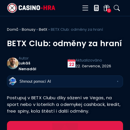
0
Domů
»
Bonusy
»
BetX
»
BETX Club: odměny za hraní
BETX Club: odměny za hraní
Autor
Aktualizováno
Lukáš
22
22. července, 2026
Nenadál
Shrnout pomocí AI
▼
Postupuj v BETX Clubu díky sázení ve Vegas, na
sport nebo v loteriích a odemykej cashback, kredit,
free spiny, kola štěstí i další odměny.