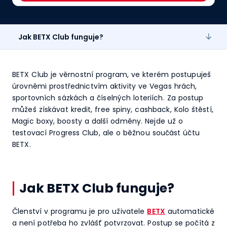
Jak BETX Club funguje?
BETX Club je věrnostní program, ve kterém postupuješ
úrovněmi prostřednictvím aktivity ve Vegas hrách,
sportovních sázkách a číselných loteriích. Za postup
můžeš získávat kredit, free spiny, cashback, Kolo štěstí,
Magic boxy, boosty a další odměny. Nejde už o
testovací Progress Club, ale o běžnou součást účtu
BETX.
Jak BETX Club funguje?
Členství v programu je pro uživatele
BETX
automatické
a není potřeba ho zvlášť potvrzovat. Postup se počítá z