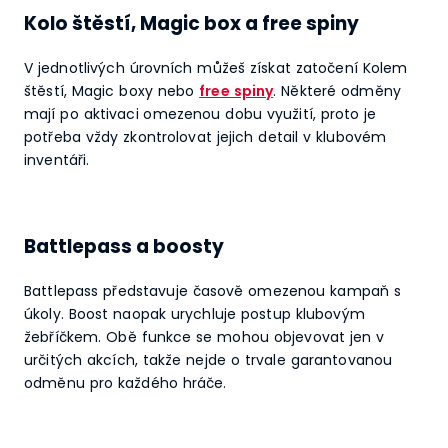
Kolo štěstí, Magic box a free spiny
V jednotlivých úrovních můžeš získat zatočení Kolem
štěstí, Magic boxy nebo
free spiny
. Některé odměny
mají po aktivaci omezenou dobu využití, proto je
potřeba vždy zkontrolovat jejich detail v klubovém
inventáři.
Battlepass a boosty
Battlepass představuje časově omezenou kampaň s
úkoly. Boost naopak urychluje postup klubovým
žebříčkem. Obě funkce se mohou objevovat jen v
určitých akcích, takže nejde o trvale garantovanou
odměnu pro každého hráče.