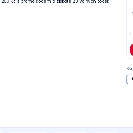
ělí 200 Kč s promo kódem a získáte 20 volných toček!
Ka
U