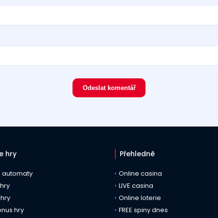
e hry
Přehledně
e automaty
Online casina
 hry
LIVE casina
 hry
Online loterie
onus hry
FREE spiny dnes