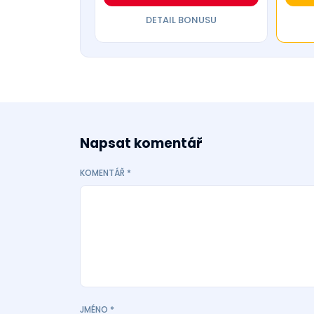
DETAIL BONUSU
Napsat komentář
KOMENTÁŘ
*
JMÉNO
*