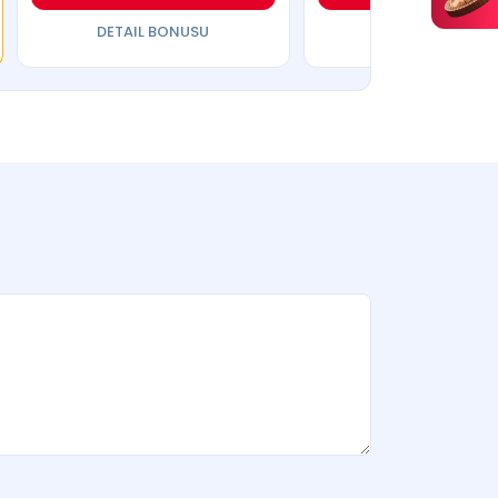
DETAIL BONUSU
DETAIL BONUSU