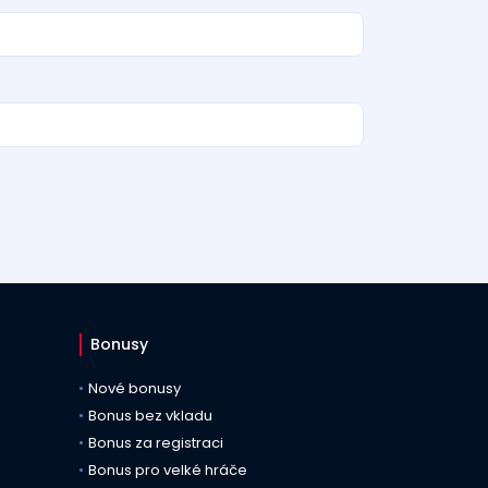
Bonusy
Nové bonusy
Bonus bez vkladu
Bonus za registraci
Bonus pro velké hráče