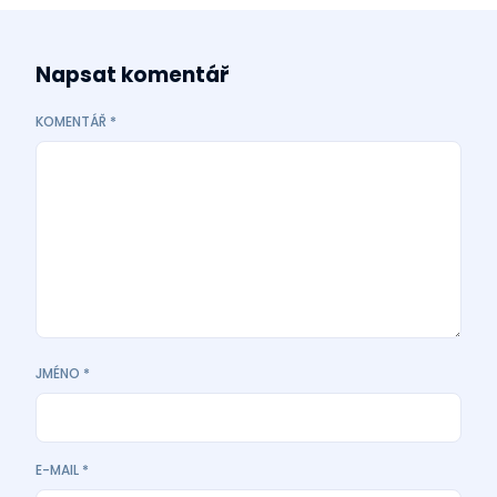
Napsat komentář
KOMENTÁŘ
*
JMÉNO
*
E-MAIL
*