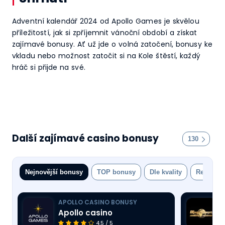
Adventní kalendář 2024 od Apollo Games je skvělou
příležitostí, jak si zpříjemnit vánoční období a získat
zajímavé bonusy. Ať už jde o volná zatočení, bonusy ke
vkladu nebo možnost zatočit si na Kole štěstí, každý
hráč si přijde na své.
Další zajímavé casino bonusy
130
Nejnovější bonusy
TOP bonusy
Dle kvality
Registra
APOLLO CASINO BONUSY
Apollo casino
4.5 / 5