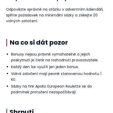
Odpovězte správně na otázku v adventním kalendáři,
splňte požadavek na minimální sázky a získejte 20
volných zatočení.
Na co si dát pozor
Bonusy nejsou právně vymahatelné a jejich
poskytnutí je čistě na rozhodnutí provozovatele.
Každý den lze využít jen jeden bonus.
Volná zatočení mají pevně stanovenou hodnotu 1
Kč.
Sázky na hře Apollo European Roulette se do
podmínek protočení nezapočítávají.
Shrnutí