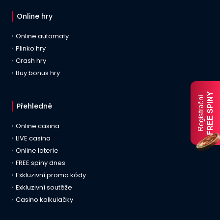
Online hry
Online automaty
Plinko hry
Crash hry
Buy bonus hry
FREE SPINY
Registrační
Přehledně
Online casina
LIVE casina
Online loterie
FREE spiny dnes
Exkluzivní promo kódy
Exkluzivní soutěže
Casino kalkulačky