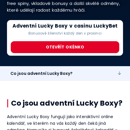
free spiny, vkladové bonusy a další skvělé odměny,
které udělají radost každému hráči.
Adventní Lucky Boxy v casinu LuckyBet
Bonusové šílenství každý den v prosinci
OTEVŘÍT OKÉNKO
Co jsou adventní Lucky Boxy?
Co jsou adventní Lucky Boxy?
Adventní Lucky Boxy fungují jako interaktivní online
kalendář, ve kterém na vás každý den čeká jiná