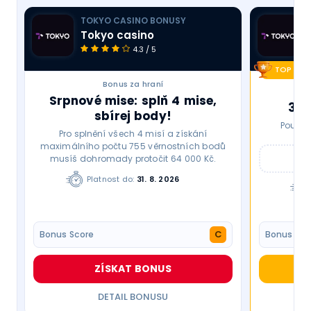
TOKYO CASINO BONUSY
Tokyo casino
4.3 / 5
TOP
Bonus za hraní
Srpnové mise: splň 4 mise,
30 
sbírej body!
Použij 
Pro splnění všech 4 misí a získání
maximálního počtu 755 věrnostních bodů
musíš dohromady protočit 64 000 Kč.
Platnost do:
31. 8. 2026
C
Bonus Score
Bonus Sco
ZÍSKAT BONUS
Z
DETAIL BONUSU