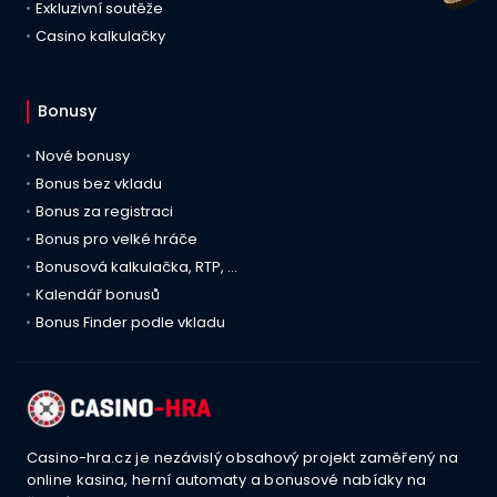
Exkluzivní soutěže
Casino kalkulačky
Bonusy
Nové bonusy
Bonus bez vkladu
Bonus za registraci
Bonus pro velké hráče
Bonusová kalkulačka, RTP, …
Kalendář bonusů
Bonus Finder podle vkladu
Casino-hra.cz je nezávislý obsahový projekt zaměřený na
online kasina, herní automaty a bonusové nabídky na