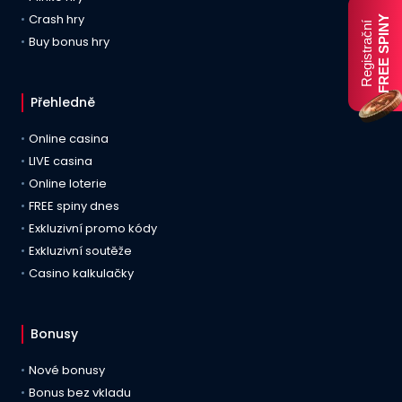
Crash hry
FREE SPINY
Registrační
Buy bonus hry
Přehledně
Online casina
LIVE casina
Online loterie
FREE spiny dnes
Exkluzivní promo kódy
Exkluzivní soutěže
Casino kalkulačky
Bonusy
Nové bonusy
Bonus bez vkladu