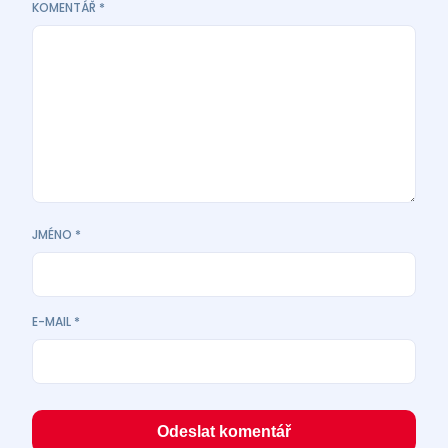
KOMENTÁŘ
*
JMÉNO
*
E-MAIL
*