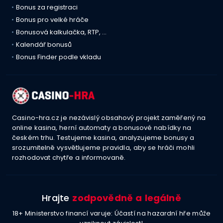
Bonus za registraci
Bonus pro velké hráče
Bonusová kalkulačka, RTP, …
Kalendář bonusů
Bonus Finder podle vkladu
Casino-hra.cz je nezávislý obsahový projekt zaměřený na
online kasina, herní automaty a bonusové nabídky na
českém trhu. Testujeme kasina, analyzujeme bonusy a
srozumitelně vysvětlujeme pravidla, aby se hráči mohli
rozhodovat chytře a informovaně.
Hrajte
zodpovědně a legálně
18+ Ministerstvo financí varuje: Účastí na hazardní hře může