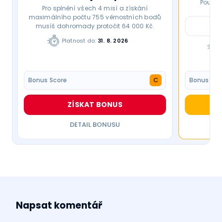
Použij 
Pro splnění všech 4 misí a získání
maximálního počtu 755 věrnostních bodů
musíš dohromady protočit 64 000 Kč.
Platnost do:
31. 8. 2026
C
Bonus Score
Bonus Sco
ZÍSKAT BONUS
Z
DETAIL BONUSU
Napsat komentář