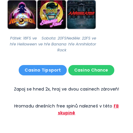
Pátek: 18FS ve
Sobota: 20FS
Neděle: 22FS ve
hře Helloween
ve hře Banana
hře Annihilator
Rock
Casino Tipsport
Casino Chance
Zapoj se hned 2x, hraj ve dvou casinech zároveň!
Hromadu dnešních free spinů nalezneš v této
FB
skupině