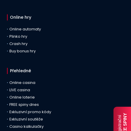
Online hry
Online automaty
Plinko hry
Crash hry
Buy bonus hry
Přehledně
Online casina
LIVE casina
Online loterie
FREE spiny dnes
Exkluzivní promo kódy
FREE SPINY
Registrační
Exkluzivní soutěže
Casino kalkulačky