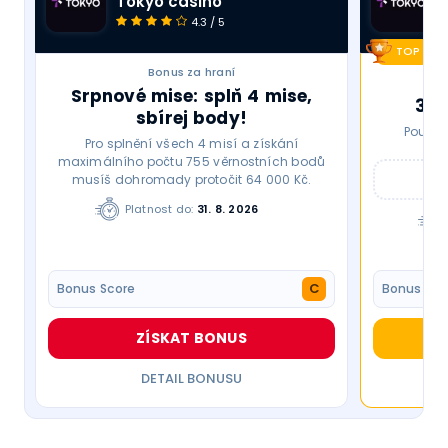
Tokyo casino
4.3 / 5
TOP
Bonus za hraní
Srpnové mise: splň 4 mise,
30 
sbírej body!
Použij 
Pro splnění všech 4 misí a získání
maximálního počtu 755 věrnostních bodů
musíš dohromady protočit 64 000 Kč.
Platnost do:
31. 8. 2026
C
Bonus Score
Bonus Sco
ZÍSKAT BONUS
Z
DETAIL BONUSU