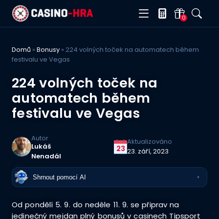
0
Domů
»
Bonusy
»
224 volných toček na automatech během
festivalu ve Vegas
224 volných toček na
automatech během
festivalu ve Vegas
Autor
Aktualizováno
Lukáš
23
23. září, 2023
Nenadál
Shrnout pomocí AI
▼
Od pondělí 5. 9. do neděle 11. 9. se připrav na
jedinečný mejdan plný bonusů v casinech Tipsport