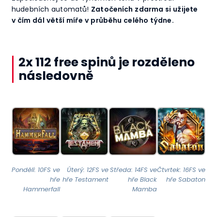
hudebních automatů!
Zatočeních zdarma si užijete
v čím dál větší míře v průběhu celého týdne.
2x 112 free spinů je rozděleno
následovně
Pondělí: 10FS ve
Úterý: 12FS ve
Středa: 14FS ve
Čtvrtek: 16FS ve
hře
hře Testament
hře Black
hře Sabaton
Hammerfall
Mamba