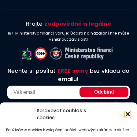
Hrajte
zodpovědně a legálně
18+ Ministerstvo financí varuje: Účastí na hazardní hře může
vzniknout závislost!
Nechte si posílat
FREE spiny
bez vkladu do
emailu!
Odesláním souhlasíte se
Zpracování osobních údajů
Spravovat souhlas s
cookies
O nás
Podmínky užití
Etické principy
Redakční zásady
Používáme cookies k vylepšení našich webových stránek a služeb.
Jak hodnotíme
Odkazy
Kontakt