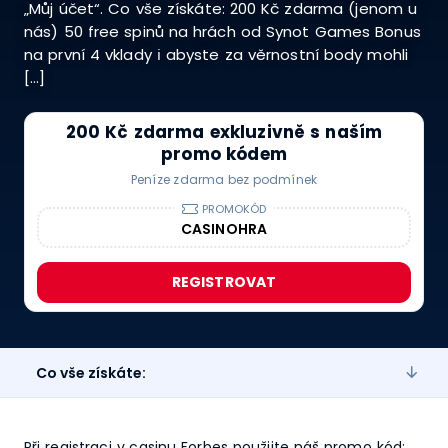
„Můj účet“. Co vše získáte: 200 Kč zdarma (jenom u
nás) 50 free spinů na hrách od Synot Games Bonus
na první 4 vklady ℹ️ abyste za věrnostní body mohli
[…]
200 Kč zdarma exkluzivně s naším
promo kódem
Peníze zdarma bez podmínek
PROMOKÓD
CASINOHRA
REGISTROVAT
Co vše získáte:
Při registraci v casinu Forbes použijte náš promo kód: