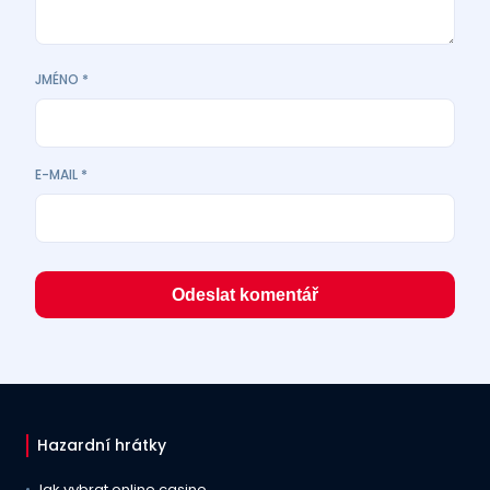
JMÉNO
*
E-MAIL
*
Hazardní hrátky
Jak vybrat online casino