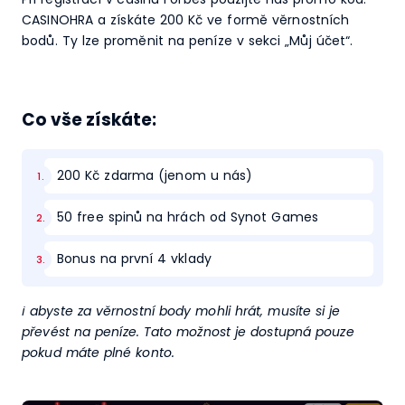
CASINOHRA a získáte 200 Kč ve formě věrnostních
bodů. Ty lze proměnit na peníze v sekci „Můj účet“.
Co vše získáte:
200 Kč zdarma (jenom u nás)
50 free spinů na hrách od Synot Games
Bonus na první 4 vklady
ℹ️ abyste za věrnostní body mohli hrát, musíte si je
převést na peníze. Tato možnost je dostupná pouze
pokud máte plné konto.