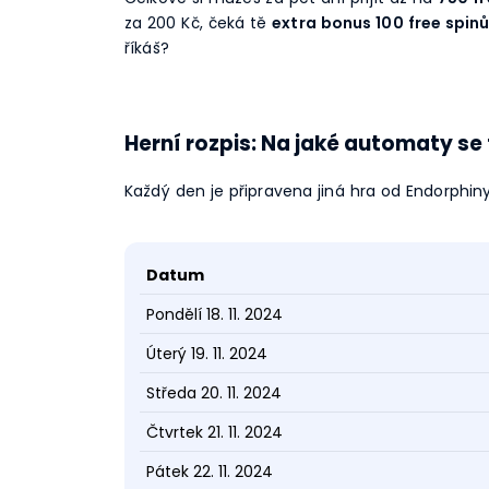
za 200 Kč, čeká tě
extra bonus 100 free spin
říkáš?
Herní rozpis: Na jaké automaty se 
Každý den je připravena jiná hra od Endorphiny
Datum
Pondělí 18. 11. 2024
Úterý 19. 11. 2024
Středa 20. 11. 2024
Čtvrtek 21. 11. 2024
Pátek 22. 11. 2024