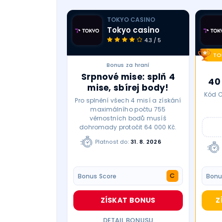
TOKYO CASINO
BONUSY
Tokyo casino
4.3 / 5
TO
Bonus za hraní
Srpnové mise: splň 4
40 
mise, sbírej body!
Kód C
Pro splnění všech 4 misí a získání
maximálního počtu 755
věrnostních bodů musíš
dohromady protočit 64 000 Kč.
Platnost do:
31. 8. 2026
C
Bonus Score
Bonu
ZÍSKAT BONUS
Z
DETAIL BONUSU