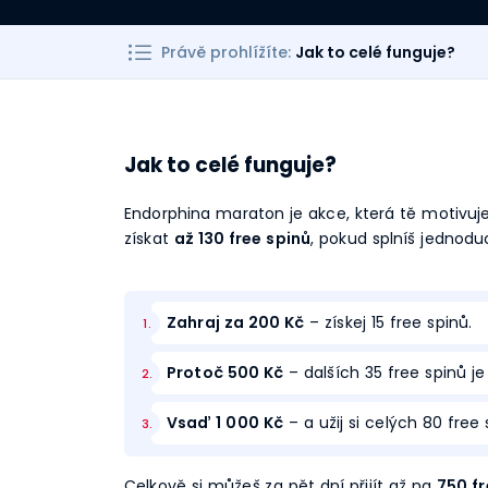
Právě prohlížíte:
Jak to celé funguje?
Jak to celé funguje?
Endorphina maraton je akce, která tě motivuj
získat
až 130 free spinů
, pokud splníš jednodu
Zahraj za 200 Kč
– získej 15 free spinů.
Protoč 500 Kč
– dalších 35 free spinů je
Vsaď 1 000 Kč
– a užij si celých 80 free 
Celkově si můžeš za pět dní přijít až na
750 fr