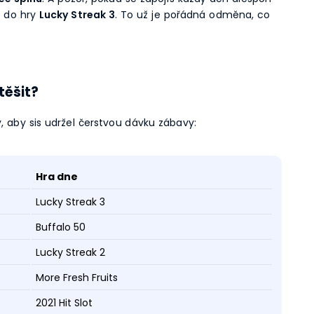
ů
do hry
Lucky Streak 3
. To už je pořádná odměna, co
těšit?
, aby sis udržel čerstvou dávku zábavy:
Hra dne
Lucky Streak 3
Buffalo 50
Lucky Streak 2
More Fresh Fruits
2021 Hit Slot