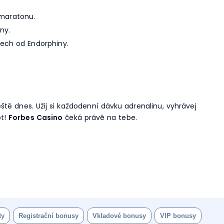
maratonu.
ny.
ech od Endorphiny.
tě dnes. Užij si každodenní dávku adrenalinu, vyhrávej
ot!
Forbes Casino
čeká právě na tebe.
ty
Registrační bonusy
Vkladové bonusy
VIP bonusy