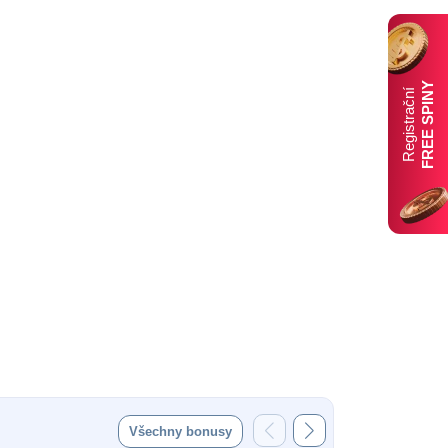
FREE SPINY
Registrační
Všechny bonusy