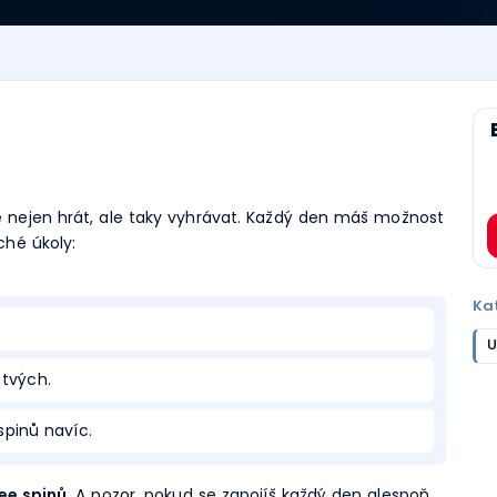
e nejen hrát, ale taky vyhrávat. Každý den máš možnost
ché úkoly:
Ka
U
 tvých.
spinů navíc.
ee spinů
. A pozor, pokud se zapojíš každý den alespoň