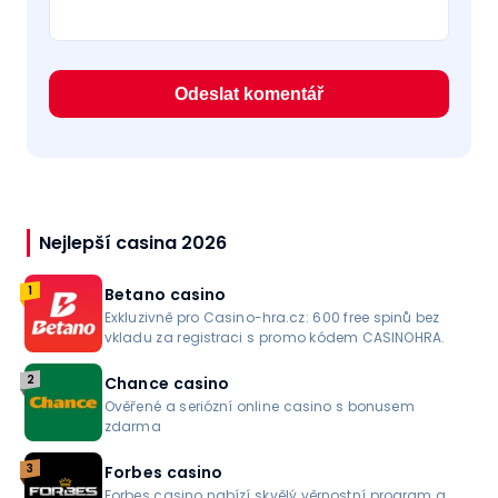
Nejlepší casina 2026
1
Betano casino
Exkluzivně pro Casino-hra.cz: 600 free spinů bez
vkladu za registraci s promo kódem CASINOHRA.
2
Chance casino
Ověřené a seriózní online casino s bonusem
zdarma
3
Forbes casino
Forbes casino nabízí skvělý věrnostní program a