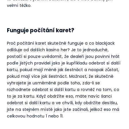
velmi těžko.
Funguje počítání karet?
Proč počítání karet skutečně funguje a co blackjack
odlišuje od dalších kasino her? Je to jednoduché,
postačí si pouze uvědomit, že dealeři jsou povinni hrát
podle jistých pravidel jako je kupříkladu odebrat si další
kartu, pokud mají méně jak šestnáct a naopak zůstat,
pokud mají více jak šestnáct. Možnost, že skutečně
vyhrajete je usměrněné podle toho, zda-li se
rozhodnete odebrat si další kartu a rovněž na tom, co
to je za kartu. Když obdržíte eso, máte navíc šanci
odebrat si další kartu a ve chvíli, kdy obdržíte desítku,
jste na stejném místě jako jste začínali, jelikož eso má
celkovou hodnotu 1 nebo 11.