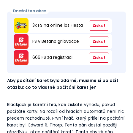
Dnešní top akce
3x FS na online los Fiesta
Získat
FS v Betano grilovačce
Získat
666 FS za registraci
Získat
Aby počítání karet bylo zdárné, musíme si položit
otázku: co to vlastně počítání karet je?
Blackjack je karetní hra, kde získáte výhodu, pokud
počítáte karty. Na rozdíl od hracích automatů není nic
předem rozhodnuté. První hráč, který přišel na počítání
karet byl Edward R. Thorp. Tento pán dostal později
přezdívku „otec počítání karet“. Tento chytrý pán