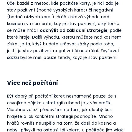
Účel každé z metod, kde počítáte karty, je říci, zda je
stav pozitivní (hodně vysokých karet) či negativní
(hodně nízkých karet). Hráč získává výhodu nad
kasinem v momentě, kdy je stav pozitivní, díky tomu
se může hráč i
odchýlit od základní strategie
, podle
které hraje. Další výhodu, kterou můžete nad kasinem
získat je ta, když budete určovat sázky podle toho,
jestli je stav pozitivní, negativní či neutrální. Zvyšovat
sázku byste měli pouze tehdy, když je stav pozitivní.
Více než počítání
Být dobrý při počítání karet neznamená pouze, že si
osvojíme nějakou strategii a ihned je z vás profík.
Všechno záleží především na tom, jak dlouhý čas
hrajete a jak konkrétní strategii pochopíte. Mnoho
hráčů rovněž neuspělo na tom, že došli do kasina a
nebyli přivyklí na ostatní lidi kolem, u počítače jim však