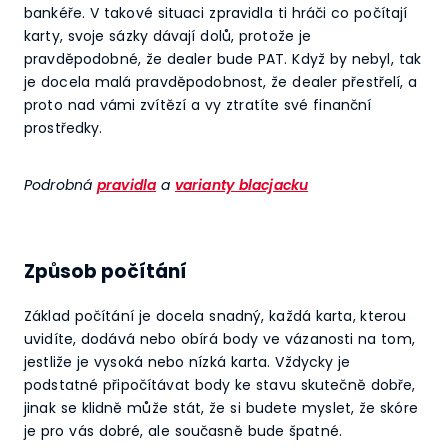
bankéře. V takové situaci zpravidla ti hráči co počítají
karty, svoje sázky dávají dolů, protože je
pravděpodobné, že dealer bude PAT. Když by nebyl, tak
je docela malá pravděpodobnost, že dealer přestřelí, a
proto nad vámi zvítězí a vy ztratíte své finanční
prostředky.
Podrobná
pravidla
a
varianty blacjacku
Způsob počítání
Základ počítání je docela snadný, každá karta, kterou
uvidíte, dodává nebo obírá body ve vázanosti na tom,
jestliže je vysoká nebo nízká karta. Vždycky je
podstatné připočítávat body ke stavu skutečně dobře,
jinak se klidně může stát, že si budete myslet, že skóre
je pro vás dobré, ale současně bude špatné.