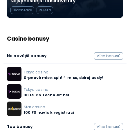
Nejvýnosnější casinové hry
BlackJack
Ruleta
Casino bonusy
Nejnovější bonusy
Více bonusů
Tokyo casino
Srpnové mise: splň 4 mise, sbírej body!
Tokyo casino
30 FS do Tech4Bet her
Star casino
100 FS navíc k registraci
Top bonusy
Více bonusů