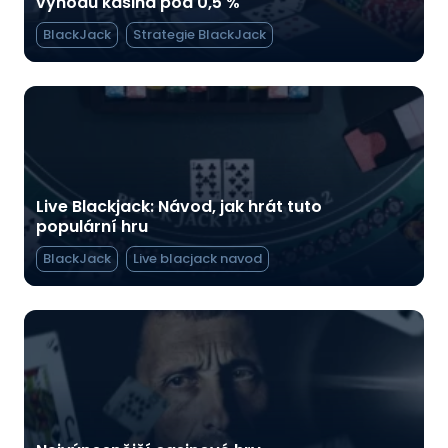
výhodu kasina pod 0,5 %
BlackJack
Strategie BlackJack
Live Blackjack: Návod, jak hrát tuto
populární hru
BlackJack
Live blacjack navod