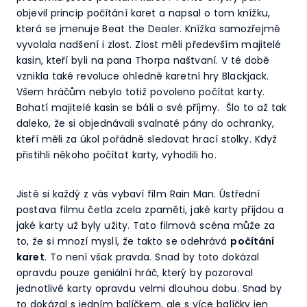
objevil princip počítání karet a napsal o tom knížku,
která se jmenuje Beat the Dealer. Knížka samozřejmě
vyvolala nadšení i zlost. Zlost měli především majitelé
kasin, kteří byli na pana Thorpa naštvaní. V té době
vznikla také revoluce ohledně karetní hry Blackjack.
Všem hráčům nebylo totiž povoleno počítat karty.
Bohatí majitelé kasin se báli o své příjmy. Šlo to až tak
daleko, že si objednávali svalnaté pány do ochranky,
kteří měli za úkol pořádně sledovat hrací stolky. Když
přistihli někoho počítat karty, vyhodili ho.
Jistě si každý z vás vybaví film Rain Man. Ústřední
postava filmu četla zcela zpaměti, jaké karty přijdou a
jaké karty už byly užity. Tato filmová scéna může za
to, že si mnozí myslí, že takto se odehrává
počítání
karet
. To není však pravda. Snad by toto dokázal
opravdu pouze geniální hráč, který by pozoroval
jednotlivé karty opravdu velmi dlouhou dobu. Snad by
to dokázal s jedním balíčkem, ale s více balíčky jen