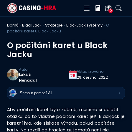
0
Domů
»
BlackJack
»
Strategie
»
BlackJack systémy
»
O
počítání karet u Black Jacku
O počítání karet u Black
Jacku
Autor
Aktualizováno
Lukáš
29
29. června, 2022
Nenadál
Shrnout pomocí AI
▼
Aby počítání karet bylo zdárné, musíme si položit
otázku: co to vlastně počítání karet je? Blackjack je
karetní hra, kde získáte výhodu, pokud počítáte
karty. Na rozdíl od hracích automatů není nic