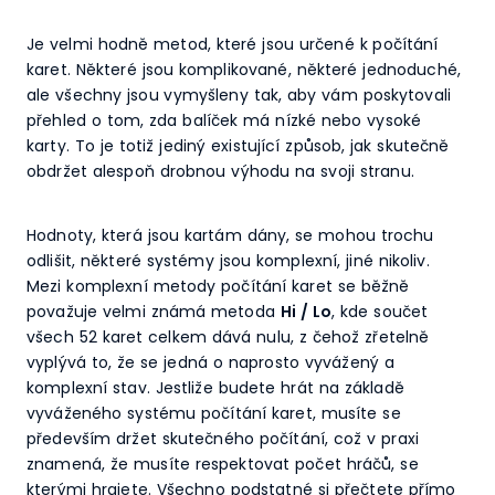
Je velmi hodně metod, které jsou určené k počítání
karet. Některé jsou komplikované, některé jednoduché,
ale všechny jsou vymyšleny tak, aby vám poskytovali
přehled o tom, zda balíček má nízké nebo vysoké
karty. To je totiž jediný existující způsob, jak skutečně
obdržet alespoň drobnou výhodu na svoji stranu.
Hodnoty, která jsou kartám dány, se mohou trochu
odlišit, některé systémy jsou komplexní, jiné nikoliv.
Mezi komplexní metody počítání karet se běžně
považuje velmi známá metoda
Hi / Lo
, kde součet
všech 52 karet celkem dává nulu, z čehož zřetelně
vyplývá to, že se jedná o naprosto vyvážený a
komplexní stav. Jestliže budete hrát na základě
vyváženého systému počítání karet, musíte se
především držet skutečného počítání, což v praxi
znamená, že musíte respektovat počet hráčů, se
kterými hrajete. Všechno podstatné si přečtete přímo