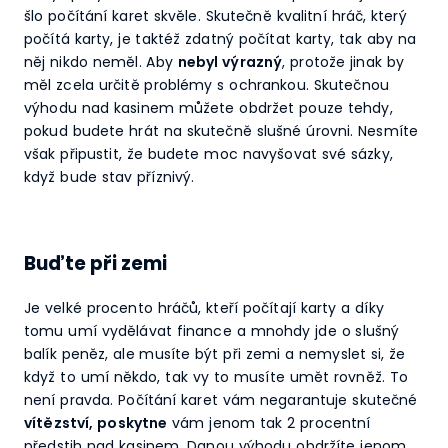
šlo počítání karet skvěle. Skutečně kvalitní hráč, který
počítá karty, je taktéž zdatný počítat karty, tak aby na
něj nikdo neměl. Aby
nebyl výrazný
, protože jinak by
měl zcela určitě problémy s ochrankou. Skutečnou
výhodu nad kasinem můžete obdržet pouze tehdy,
pokud budete hrát na skutečně slušné úrovni. Nesmíte
však připustit, že budete moc navyšovat své sázky,
když bude stav příznivý.
Buďte při zemi
Je velké procento hráčů, kteří počítají karty a díky
tomu umí vydělávat finance a mnohdy jde o slušný
balík peněz, ale musíte být při zemi a nemyslet si, že
když to umí někdo, tak vy to musíte umět rovněž. To
není pravda. Počítání karet vám negarantuje skutečné
vítězství, poskytne
vám jenom tak 2 procentní
předstih nad kasinem. Danou výhodu obdržíte jenom