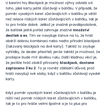
U karetní hry Blackjack je možnost výhry odvislá od
toho, jaké karty ještě zůstávají v balíčku. V případě, že
poměr vysokých karet zůstávajících v balíčku je větší
než relace nízkých karet zůstávajících v balíčku, tak je
to pro hráče dobré. Jelikož je značně pravděpodobné,
že balíček ještě pořád zahrnuje značné
množství
desítek a es
. Tím se navyšuje šance na to, že hráč
obdrží dobrou kombinaci nebo nadto přírodní blackjack
(takzvaný blackjack na dvě karty). Taktéž to zvyšuje
vyhlídky, že dealer přestřelí, jenže taktéž je možnost, že
prodejce bude mít skvělou ruku. Další kladnou věcí je,
že jestliže hráč obdrží přirozený
blackjack, dostane
zaplaceno 3 ku 2
. To je rovněž základní důvod, proč
hráči navyšují své sázky, když v balíčku zůstávají vysoké
karty.
Když poměr vysokých karet zůstávajících v balíčku je
nižší než poměr nízkých karet zůstávajících v balíčku,
tak je to pro hráče velmi špatné a je to plus pro