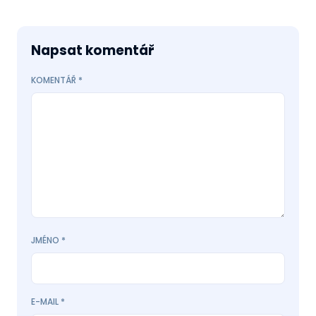
Napsat komentář
KOMENTÁŘ
*
JMÉNO
*
E-MAIL
*