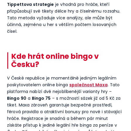
Tippettova strategie
je vhodná pro hráče, kteří
přizpůsobují své tikety délce hry a číselnému rozsahu.
Tato metoda vyžaduje více analýzy, ale může být
účinná, zejména u her s větším počtem losovaných
čísel.
Kde hrát online bingo v
Česku?
V České republice je momentálně jediným legálním
poskytovatelem online binga
společnost Maxa
. Tato
platforma nabízí dvě nejoblíbenější varianty hry –
Bingo 90
a
Bingo 75
– s možností sázek již od 5 Kč za
tiket. Maxa zároveň garantuje bezpečné prostředí,
férová pravidla a atraktivní bonusy pro nové i stávající
hráče. Registrace je snadná a během pár minut
získáte přístup k jediné legální hře binga za peníze v