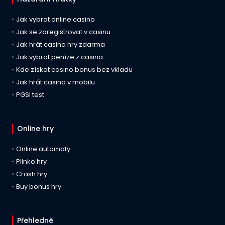
Jak vybrat online casino
Jak se zaregistrovat v casinu
Jak hrát casino hry zdarma
Jak vybrat peníze z casina
Kde získat casino bonus bez vkladu
Jak hrát casino v mobilu
PGSI test
Online hry
Online automaty
Plinko hry
Crash hry
Buy bonus hry
Přehledně