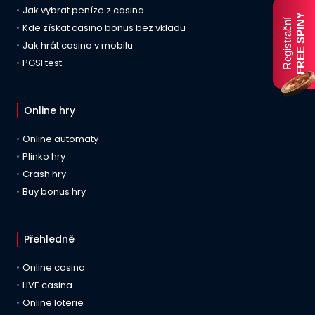
Jak vybrat peníze z casina
FREE SPINY
Registrační
Kde získat casino bonus bez vkladu
Jak hrát casino v mobilu
PGSI test
Online hry
Online automaty
Plinko hry
Crash hry
Buy bonus hry
Přehledně
Online casina
LIVE casina
Online loterie