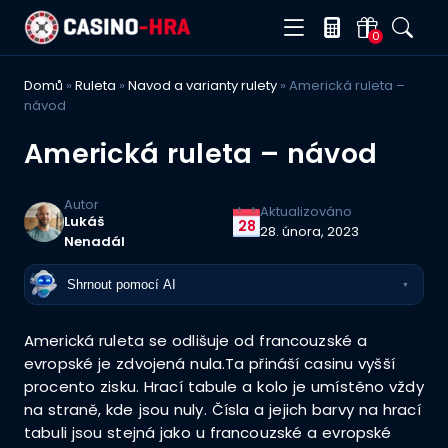
0
Domů
»
Ruleta
»
Navod a varianty rulety
»
Americká ruleta –
návod
Americká ruleta – návod
Autor
Aktualizováno
Lukáš
28
28. února, 2023
Nenadál
Shrnout pomocí AI
▼
Americká ruleta se odlišuje od francouzské a
evropské je zdvojená nula.Ta přináší casinu vyšší
procento zisku. Hrací tabule a kolo je umístěno vždy
na straně, kde jsou nuly. Čísla a jejich barvy na hrací
tabuli jsou stejná jako u francouzské a evropské