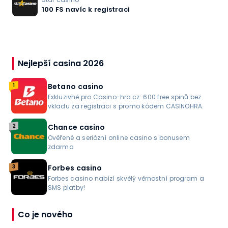
100 FS navíc k registraci
Nejlepší casina 2026
1
Betano casino
Exkluzivně pro Casino-hra.cz: 600 free spinů bez
vkladu za registraci s promo kódem CASINOHRA.
2
Chance casino
Ověřené a seriózní online casino s bonusem
zdarma
3
Forbes casino
Forbes casino nabízí skvělý věrnostní program a
SMS platby!
Co je nového