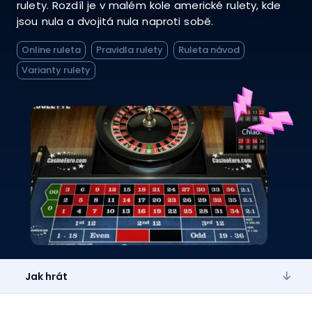
rulety. Rozdíl je v malém kole americké rulety, kde
jsou nula a dvojitá nula naproti sobě.
Online ruleta
Pravidla rulety
Ruleta návod
Varianty rulety
Jak hrát