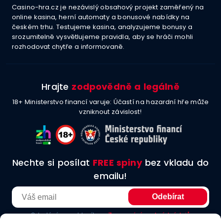
Casino-hra.cz je nezávislý obsahový projekt zaměřený na
online kasina, herní automaty a bonusové nabídky na
českém trhu. Testujeme kasina, analyzujeme bonusy a
srozumitelně vysvětlujeme pravidla, aby se hráči mohli
rozhodovat chytře a informovaně.
Hrajte
zodpovědně a legálně
18+ Ministerstvo financí varuje: Účastí na hazardní hře může
vzniknout závislost!
Nechte si posílat
FREE spiny
bez vkladu do
emailu!
Odesláním souhlasíte se
Zpracování osobních údajů