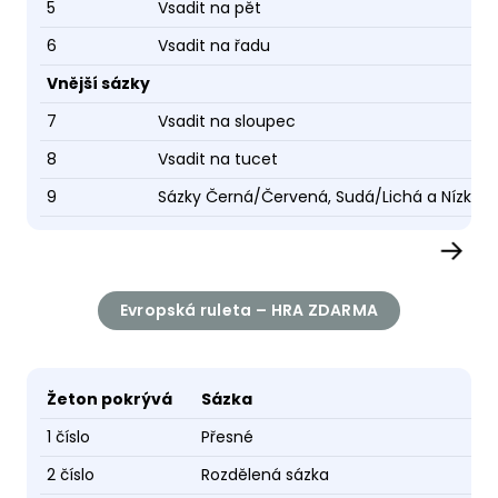
5
Vsadit na pět
6
Vsadit na řadu
Vnější sázky
7
Vsadit na sloupec
8
Vsadit na tucet
9
Sázky Černá/Červená, Sudá/Lichá a Nízká/
→
Evropská ruleta – HRA ZDARMA
Žeton pokrývá
Sázka
1 číslo
Přesné
2 číslo
Rozdělená sázka