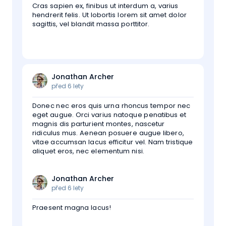
Cras sapien ex, finibus ut interdum a, varius
hendrerit felis. Ut lobortis lorem sit amet dolor
sagittis, vel blandit massa porttitor.
Jonathan Archer
před 6 lety
Donec nec eros quis urna rhoncus tempor nec
eget augue. Orci varius natoque penatibus et
magnis dis parturient montes, nascetur
ridiculus mus. Aenean posuere augue libero,
vitae accumsan lacus efficitur vel. Nam tristique
aliquet eros, nec elementum nisi.
Jonathan Archer
před 6 lety
Praesent magna lacus!