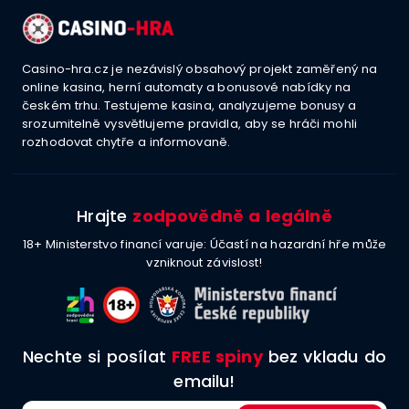
Casino-hra.cz je nezávislý obsahový projekt zaměřený na
online kasina, herní automaty a bonusové nabídky na
českém trhu. Testujeme kasina, analyzujeme bonusy a
srozumitelně vysvětlujeme pravidla, aby se hráči mohli
rozhodovat chytře a informovaně.
Hrajte
zodpovědně a legálně
18+ Ministerstvo financí varuje: Účastí na hazardní hře může
vzniknout závislost!
Nechte si posílat
FREE spiny
bez vkladu do
emailu!