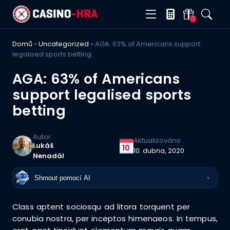
0
Domů
»
Uncategorized
»
AGA: 63% of Americans support
legalised sports betting
AGA: 63% of Americans
support legalised sports
betting
Autor
Aktualizováno
Lukáš
10
10. dubna, 2020
Nenadál
Shrnout pomocí AI
▼
Class aptent sociosqu ad litora torquent per
conubia nostra, per inceptos himenaeos. In tempus,