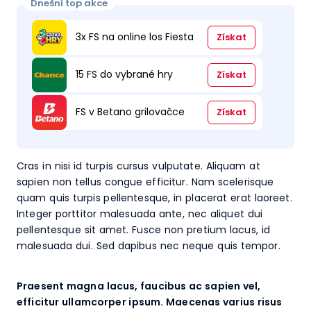
Dnešní top akce
3x FS na online los Fiesta
Získat
15 FS do vybrané hry
Získat
FS v Betano grilovačce
Získat
Cras in nisi id turpis cursus vulputate. Aliquam at
sapien non tellus congue efficitur. Nam scelerisque
quam quis turpis pellentesque, in placerat erat laoreet.
Integer porttitor malesuada ante, nec aliquet dui
pellentesque sit amet. Fusce non pretium lacus, id
malesuada dui. Sed dapibus nec neque quis tempor.
Praesent magna lacus, faucibus ac sapien vel,
efficitur ullamcorper ipsum. Maecenas varius risus