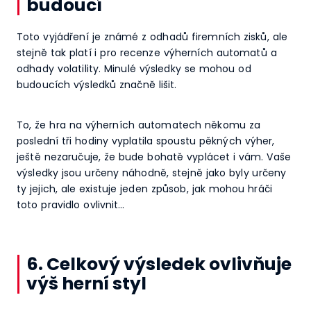
budoucí
Toto vyjádření je známé z odhadů firemních zisků, ale
stejně tak platí i pro recenze výherních automatů a
odhady volatility. Minulé výsledky se mohou od
budoucích výsledků značně lišit.
To, že hra na výherních automatech někomu za
poslední tři hodiny vyplatila spoustu pěkných výher,
ještě nezaručuje, že bude bohatě vyplácet i vám. Vaše
výsledky jsou určeny náhodně, stejně jako byly určeny
ty jejich, ale existuje jeden způsob, jak mohou hráči
toto pravidlo ovlivnit…
6. Celkový výsledek ovlivňuje
výš herní styl