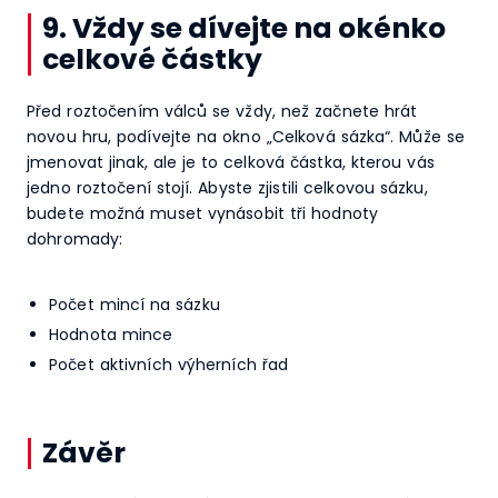
9. Vždy se dívejte na okénko
celkové částky
Před roztočením válců se vždy, než začnete hrát
novou hru, podívejte na okno „Celková sázka“. Může se
jmenovat jinak, ale je to celková částka, kterou vás
jedno roztočení stojí. Abyste zjistili celkovou sázku,
budete možná muset vynásobit tři hodnoty
dohromady:
Počet mincí na sázku
Hodnota mince
Počet aktivních výherních řad
Závěr