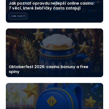
Jak poznat opravdu nejlepší online casino:
7 věcí, které žebříčky často zatajují
Jak začít
Oktoberfest 2026: casino bonusy a free
spiny