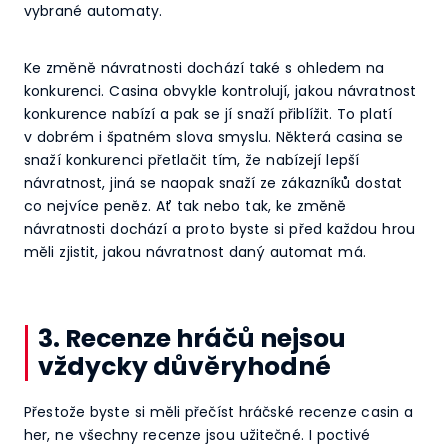
vybrané automaty.
Ke změně návratnosti dochází také s ohledem na
konkurenci. Casina obvykle kontrolují, jakou návratnost
konkurence nabízí a pak se jí snaží přiblížit. To platí
v dobrém i špatném slova smyslu. Některá casina se
snaží konkurenci přetlačit tím, že nabízejí lepší
návratnost, jiná se naopak snaží ze zákazníků dostat
co nejvíce peněz. Ať tak nebo tak, ke změně
návratnosti dochází a proto byste si před každou hrou
měli zjistit, jakou návratnost daný automat má.
3. Recenze hráčů nejsou
vždycky důvěryhodné
Přestože byste si měli přečíst hráčské recenze casin a
her, ne všechny recenze jsou užitečné. I poctivé