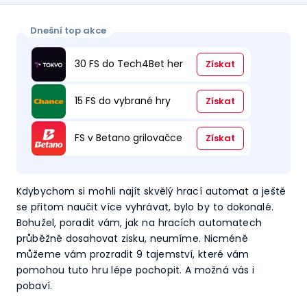
Dnešní top akce
30 FS do Tech4Bet her
Získat
15 FS do vybrané hry
Získat
FS v Betano grilovačce
Získat
Kdybychom si mohli najít skvělý hrací automat a ještě
se přitom naučit více vyhrávat, bylo by to dokonalé.
Bohužel, poradit vám, jak na hracích automatech
průběžně dosahovat zisku, neumíme. Nicméně
můžeme vám prozradit 9 tajemství, které vám
pomohou tuto hru lépe pochopit. A možná vás i
pobaví.