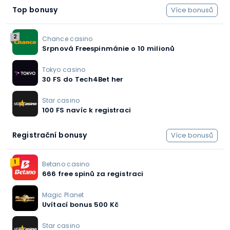
Top bonusy
Více bonusů
2
Chance casino
Srpnová Freespinmánie o 10 milionů
Tokyo casino
30 FS do Tech4Bet her
Star casino
100 FS navíc k registraci
Registrační bonusy
Více bonusů
1
Betano casino
666 free spinů za registraci
Magic Planet
Uvítací bonus 500 Kč
Star casino