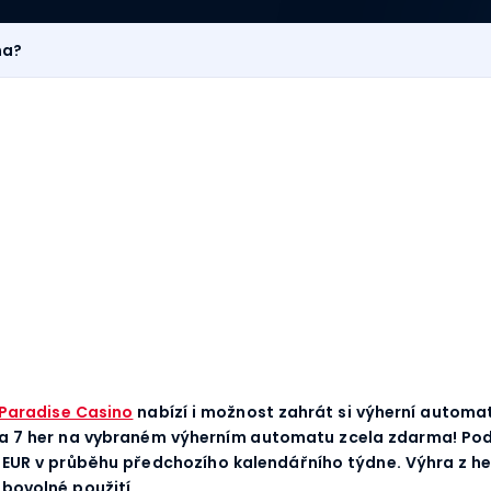
ma?
Paradise Casino
nabízí i možnost zahrát si výherní automa
ina 7 her na vybraném výherním automatu zcela zdarma! Po
 EUR v průběhu předchozího kalendářního týdne. Výhra z h
ibovolné použití.