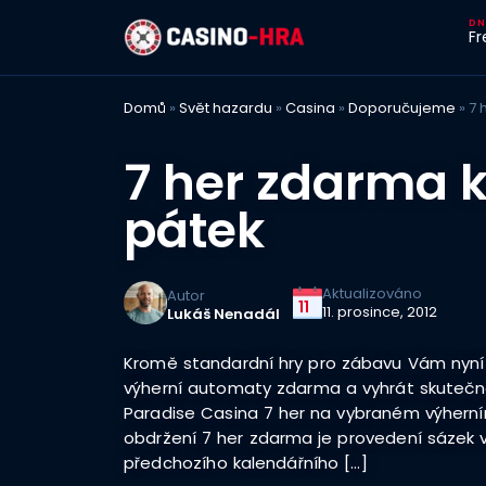
Fr
Domů
»
Svět hazardu
»
Casina
»
Doporučujeme
»
7 
7 her zdarma k
pátek
Aktualizováno
Autor
11
11. prosince, 2012
Lukáš Nenadál
Kromě standardní hry pro zábavu Vám nyní 
výherní automaty zdarma a vyhrát skutečné
Paradise Casina 7 her na vybraném výher
obdržení 7 her zdarma je provedení sázek 
předchozího kalendářního […]