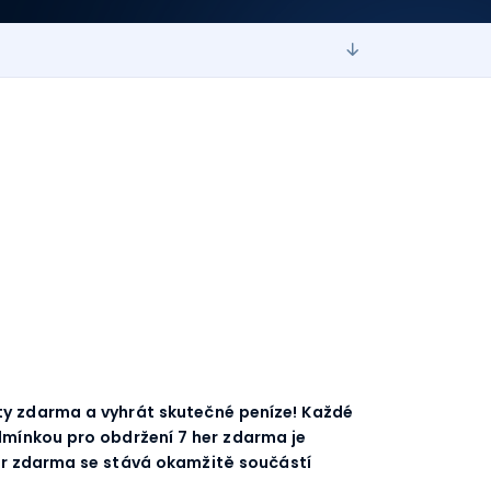
ty zdarma a vyhrát skutečné peníze! Každé
dmínkou pro obdržení 7 her zdarma je
er zdarma se stává okamžitě součástí