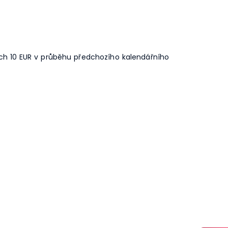
ch 10 EUR v průběhu předchozího kalendářního