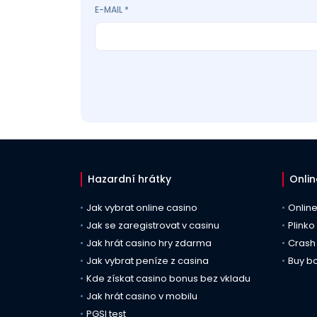
E-MAIL
*
Hazardní hrátky
Onlin
Jak vybrat online casino
Onlin
Jak se zaregistrovat v casinu
Plinko
Jak hrát casino hry zdarma
Crash
Jak vybrat peníze z casina
Buy b
Kde získat casino bonus bez vkladu
Jak hrát casino v mobilu
PGSI test