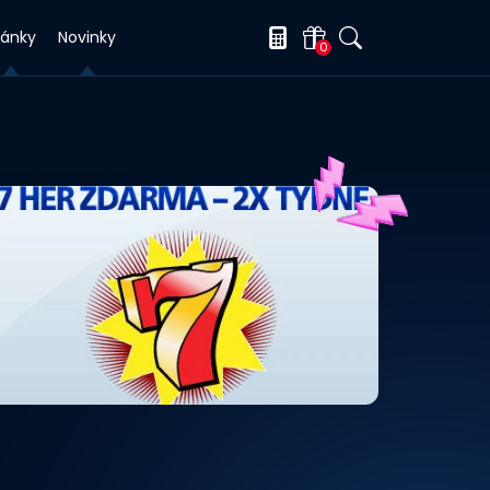
lánky
Novinky
0