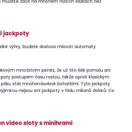
nech můžete začít na mnohem nižších sázkách než
í jackpoty
velké výhry, budete doslova milovat automaty
takovým množstvím peněz, že už tito lidé pomalu ani
jackpoty postupem času rostou, takže oproti klasickým
 páku stát mnohonásobně bohatšími. Tyto jackpoty
ýjimkou nejsou ani jackpoty v řádu milionů dolarů. Co
en video sloty s minihrami