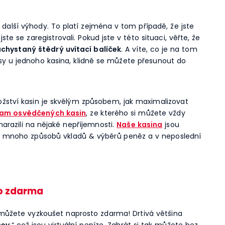
 další výhody. To platí zejména v tom případě, že jste
te se zaregistrovali. Pokud jste v této situaci, věřte, že
achystaný štědrý uvítací balíček
. A víte, co je na tom
sy u jednoho kasina, klidně se můžete přesunout do
žství kasin je skvělým způsobem, jak maximalizovat
am osvědčených kasin
, ze kterého si můžete vždy
arazili na nějaké nepříjemnosti.
Naše kasina
jsou
u, mnoho způsobů vkladů & výběrů peněz a v neposlední
o zdarma
 můžete vyzkoušet naprosto zdarma! Drtivá většina
ney
,“ což jsou virtuální peníze. Zahrát si tak můžete bez