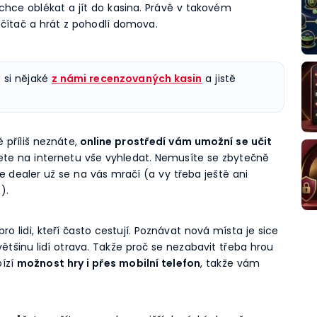
hce oblékat a jít do kasina. Právě v takovém
čítač a hrát z pohodlí domova.
e si nějaké
z námi recenzovaných kasin
a jistě
 příliš neznáte,
online prostředí vám umožní se učit
žete na internetu vše vyhledat. Nemusíte se zbytečně
e dealer už se na vás mračí (a vy třeba ještě ani
).
pro lidi, kteří často cestují. Poznávat nová místa je sice
tšinu lidí otrava. Takže proč se nezabavit třeba hrou
bízí
možnost hry i přes mobilní telefon
, takže vám