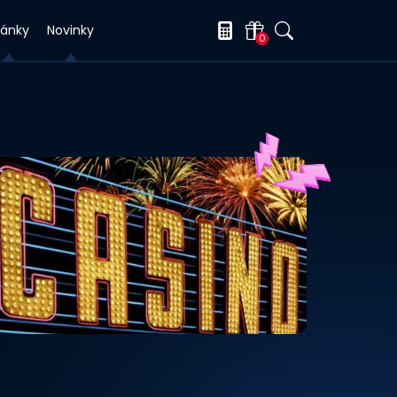
lánky
Novinky
0