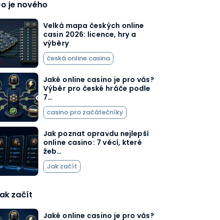
o je nového
Velká mapa českých online
casin 2026: licence, hry a
výběry
česká online casina
Jaké online casino je pro vás?
Výběr pro české hráče podle
7…
casino pro začátečníky
Jak poznat opravdu nejlepší
online casino: 7 věcí, které
žeb…
Jak začít
ak začít
Jaké online casino je pro vás?