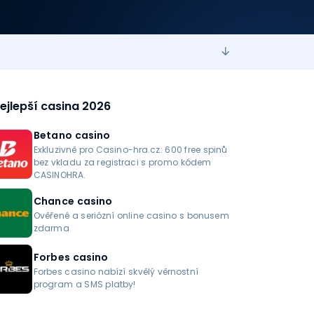
ejlepší casina 2026
Betano casino
Exkluzivně pro Casino-hra.cz: 600 free spinů
bez vkladu za registraci s promo kódem
CASINOHRA.
Chance casino
Ověřené a seriózní online casino s bonusem
zdarma
Forbes casino
Forbes casino nabízí skvělý věrnostní
program a SMS platby!