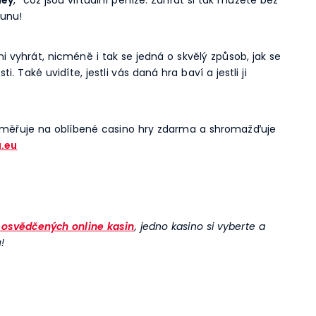
runu!
vyhrát, nicméně i tak se jedná o skvělý způsob, jak se
. Také uvidíte, jestli vás daná hra baví a jestli ji
zaměřuje na oblíbené casino hry zdarma a shromažďuje
.eu
osvědčených online kasin
, jedno kasino si vyberte a
!