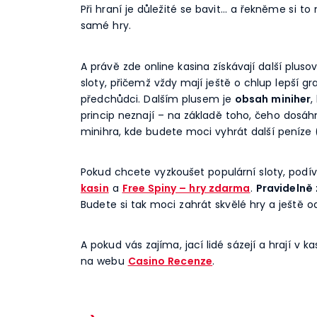
Při hraní je důležité se bavit… a řekněme si t
samé hry.
A právě zde online kasina získávají další pluso
sloty, přičemž vždy mají ještě o chlup lepší gr
předchůdci. Dalším plusem je
obsah miniher
,
princip neznají – na základě toho, čeho dosáh
minihra, kde budete moci vyhrát další peníze 
Pokud chcete vyzkoušet populární sloty, podív
kasin
a
Free Spiny – hry zdarma
.
Pravidelně
Budete si tak moci zahrát skvělé hry a ještě o
A pokud vás zajíma, jací lidé sázejí a hrají v k
na webu
Casino Recenze
.