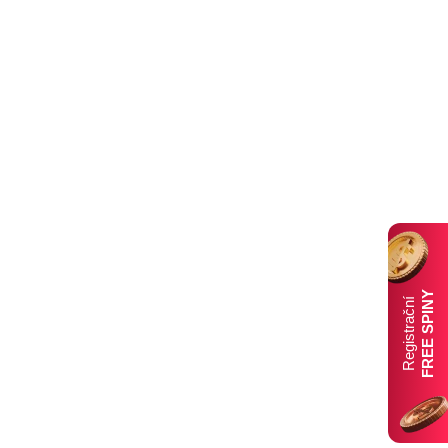
FREE SPINY
Registrační