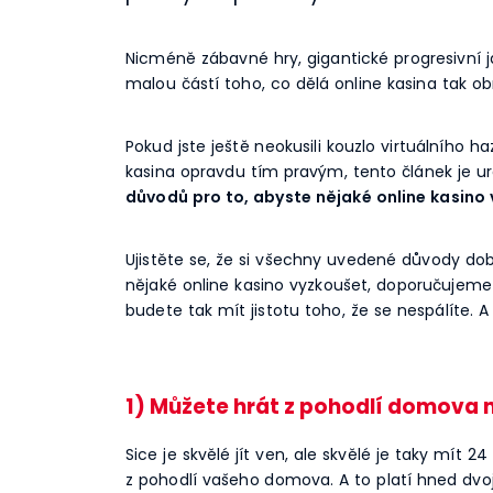
Nicméně zábavné hry, gigantické progresivní j
malou částí toho, co dělá online kasina tak ob
Pokud jste ještě neokusili kouzlo virtuálního haza
kasina opravdu tím pravým, tento článek je u
důvodů pro to, abyste nějaké online kasino 
Ujistěte se, že si všechny uvedené důvody do
nějaké online kasino vyzkoušet, doporučujem
budete tak mít jistotu toho, že se nespálíte. A
1) Můžete hrát z pohodlí domova 
Sice je skvělé jít ven, ale skvělé je taky mít
z pohodlí vašeho domova. A to platí hned dvojná