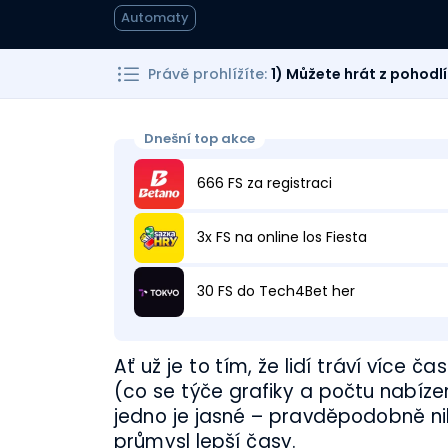
Automaty
Právě prohlížíte:
1) Můžete hrát z pohodl
Dnešní top akce
666 FS za registraci
3x FS na online los Fiesta
30 FS do Tech4Bet her
Ať už je to tím, že lidí tráví více 
(co se týče grafiky a počtu nabíze
jedno je jasné – pravděpodobně ni
průmysl lepší časy.