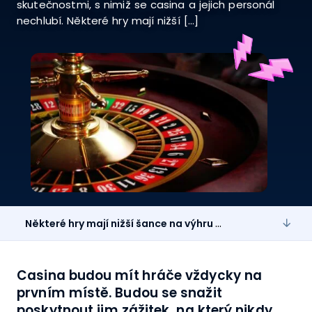
skutečnostmi, s nimiž se casina a jejich personál
nechlubí. Některé hry mají nižší […]
Některé hry mají nižší šance na výhru než jiné
Casina budou mít hráče vždycky na
prvním místě. Budou se snažit
poskytnout jim zážitek, na který nikdy