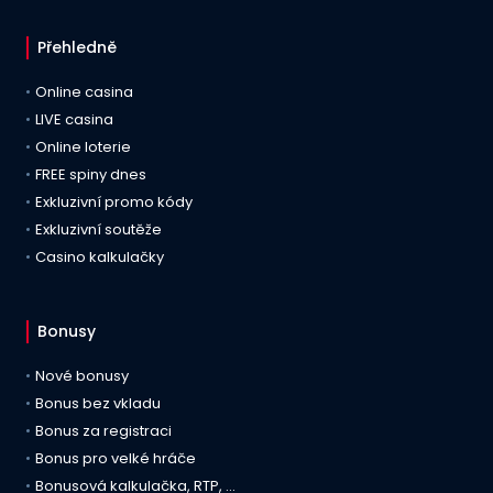
Přehledně
Online casina
LIVE casina
Online loterie
FREE spiny dnes
Exkluzivní promo kódy
Exkluzivní soutěže
Casino kalkulačky
Bonusy
Nové bonusy
Bonus bez vkladu
Bonus za registraci
Bonus pro velké hráče
Bonusová kalkulačka, RTP, …