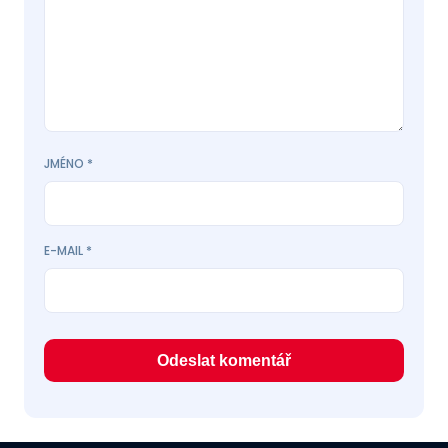
JMÉNO
*
E-MAIL
*