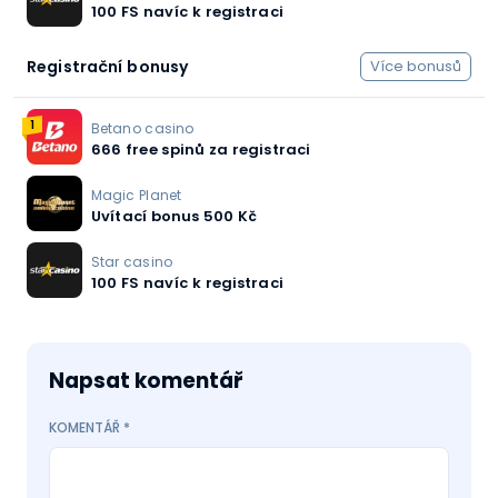
100 FS navíc k registraci
Registrační bonusy
Více bonusů
1
Betano casino
666 free spinů za registraci
Magic Planet
Uvítací bonus 500 Kč
Star casino
100 FS navíc k registraci
Napsat komentář
KOMENTÁŘ
*