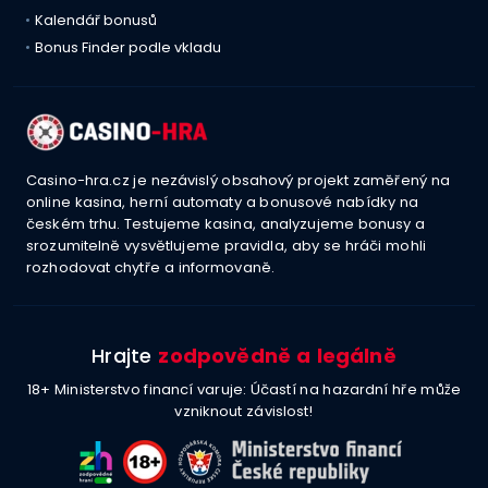
Kalendář bonusů
Bonus Finder podle vkladu
Casino-hra.cz je nezávislý obsahový projekt zaměřený na
online kasina, herní automaty a bonusové nabídky na
českém trhu. Testujeme kasina, analyzujeme bonusy a
srozumitelně vysvětlujeme pravidla, aby se hráči mohli
rozhodovat chytře a informovaně.
Hrajte
zodpovědně a legálně
18+ Ministerstvo financí varuje: Účastí na hazardní hře může
vzniknout závislost!