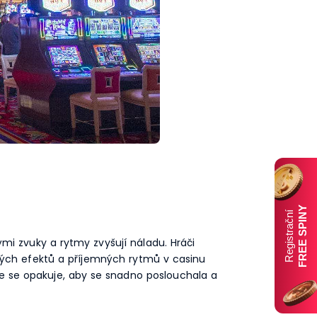
FREE SPINY
Registrační
mi zvuky a rytmy zvyšují náladu. Hráči
ových efektů a příjemných rytmů v casinu
ále se opakuje, aby se snadno poslouchala a