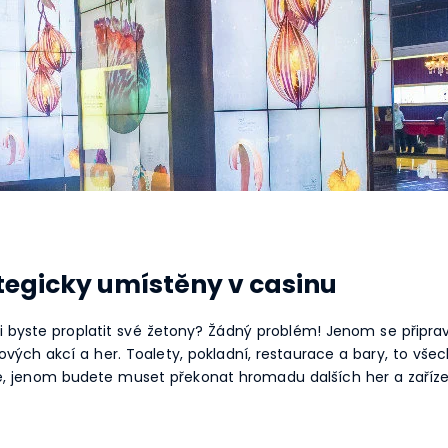
ategicky umístěny v casinu
li byste proplatit své žetony? Žádný problém! Jenom se připra
vých akcí a her. Toalety, pokladní, restaurace a bary, to vš
ne, jenom budete muset překonat hromadu dalších her a zaříz