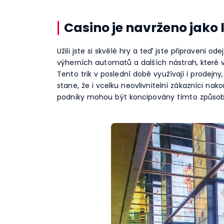
Casino je navrženo jako 
Užili jste si skvělé hry a teď jste připraveni od
výherních automatů a dalších nástrah, které v
Tento trik v poslední době využívají i prodejn
stane, že i vcelku neovlivnitelní zákazníci na
podniky mohou být koncipovány tímto způso