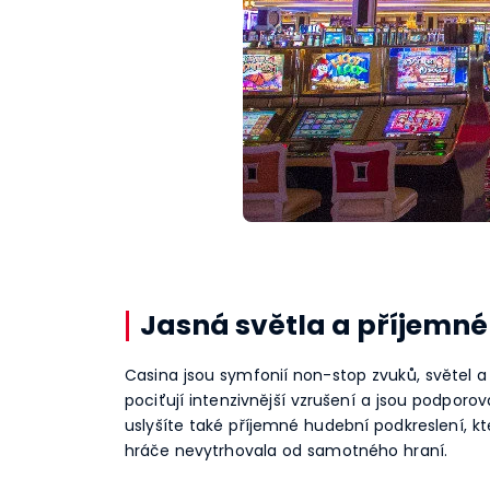
Jasná světla a příjemné
Casina jsou symfonií non-stop zvuků, světel a
pociťují intenzivnější vzrušení a jsou podpor
uslyšíte také příjemné hudební podkreslení, k
hráče nevytrhovala od samotného hraní.