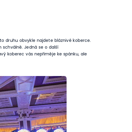
to druhu obvykle najdete bláznivé koberce.
 schválně. Jedná se o další
klavý koberec vás nepřiměje ke spánku, ale