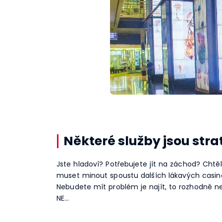
Některé služby jsou str
Jste hladoví? Potřebujete jít na záchod? Chtě
muset minout spoustu dalších lákavých casino
Nebudete mít problém je najít, to rozhodně 
NE…