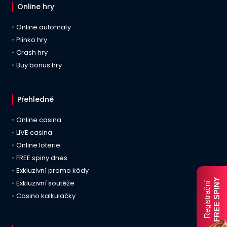
Online hry
Online automaty
Plinko hry
Crash hry
Buy bonus hry
Přehledně
Online casina
LIVE casina
Online loterie
FREE spiny dnes
Exkluzivní promo kódy
FREE SPINY
Exkluzivní soutěže
Registrační
Casino kalkulačky