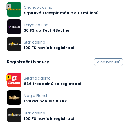
2
Chance casino
Srpnová Freespinmánie o 10 milionů
Tokyo casino
30 FS do Tech4Bet her
Star casino
100 FS navíc k registraci
Registrační bonusy
Více bonusů
1
Betano casino
666 free spinů za registraci
Magic Planet
Uvítací bonus 500 Kč
Star casino
100 FS navíc k registraci