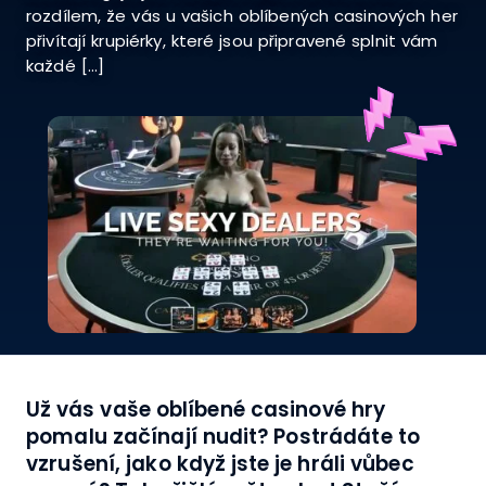
rozdílem, že vás u vašich oblíbených casinových her
přivítají krupiérky, které jsou připravené splnit vám
každé […]
Už vás vaše oblíbené casinové hry
pomalu začínají nudit? Postrádáte to
vzrušení, jako když jste je hráli vůbec