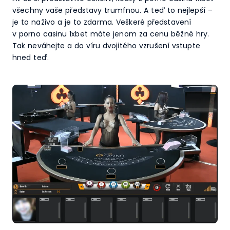
všechny vaše představy trumfnou. A teď to nejlepší –
je to naživo a je to zdarma. Veškeré představení
v porno casinu 1xbet máte jenom za cenu běžné hry.
Tak neváhejte a do víru dvojitého vzrušení vstupte
hned teď.