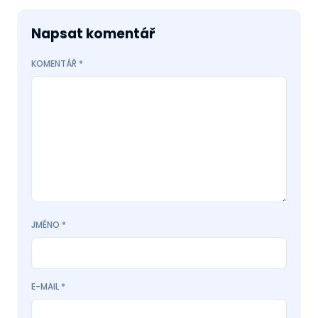
Napsat komentář
KOMENTÁŘ
*
JMÉNO
*
E-MAIL
*