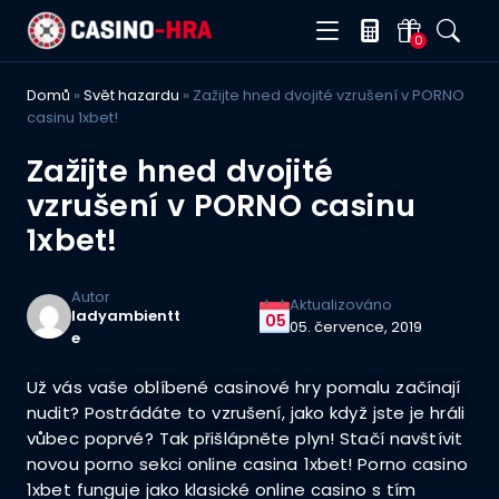
0
Domů
»
Svět hazardu
»
Zažijte hned dvojité vzrušení v PORNO
casinu 1xbet!
Zažijte hned dvojité
vzrušení v PORNO casinu
1xbet!
Autor
Aktualizováno
ladyambientt
05
05. července, 2019
e
Už vás vaše oblíbené casinové hry pomalu začínají
nudit? Postrádáte to vzrušení, jako když jste je hráli
vůbec poprvé? Tak přišlápněte plyn! Stačí navštívit
novou porno sekci online casina 1xbet! Porno casino
1xbet funguje jako klasické online casino s tím