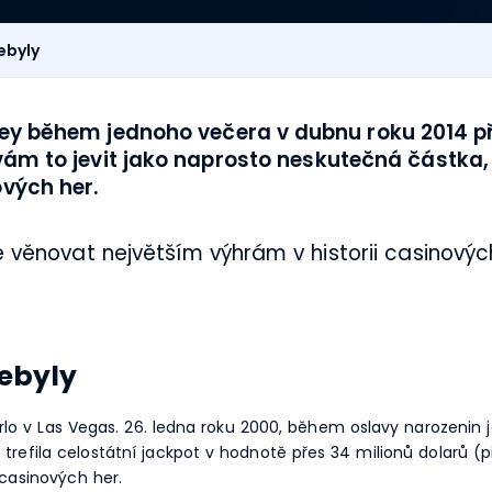
ebyly
vey během jednoho večera v dubnu roku 2014 př
vám to jevit jako naprosto neskutečná částka, 
ových her.
ěnovat největším výhrám v historii casinových 
nebyly
lo v Las Vegas. 26. ledna roku 2000, během oslavy narozenin jej
trefila celostátní jackpot v hodnotě přes 34 milionů dolarů (p
 casinových her.