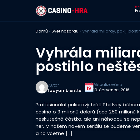
Fr
Domů
»
Svět hazardu
»
Vyhrála miliardy, pak ji posti
Vyhrála miliard
postihlo neštěs
Aktualizováno
Autor
19
19. července, 2016
ladyambientte
Profesionální pokerový hráč Phil Ivey během
casino o 9 milionů dolarů (cca 250 milionů 
neskutečná částka, ale ani náhodou se nepři
her. V našem novém seriálu se budeme věno
a to včetně […]