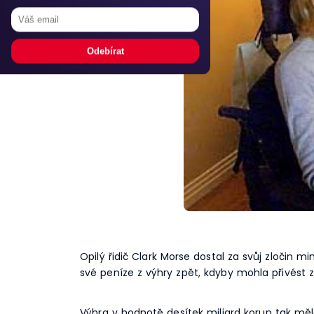
Opilý řidič Clark Morse dostal za svůj zločin
své peníze z výhry zpět, kdyby mohla přivést 
Výhra v hodnotě desítek miliard korun tak měl