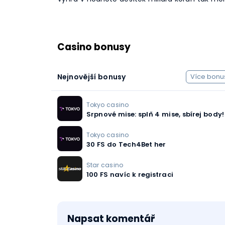
Casino bonusy
Nejnovější bonusy
Více bonu
Tokyo casino
Srpnové mise: splň 4 mise, sbírej body!
Tokyo casino
30 FS do Tech4Bet her
Star casino
100 FS navíc k registraci
Napsat komentář