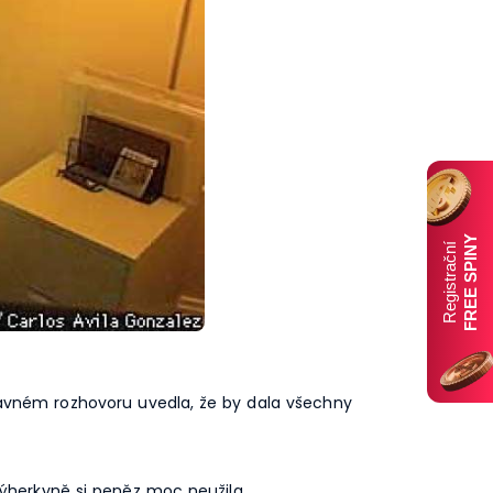
FREE SPINY
Registrační
edávném rozhovoru uvedla, že by dala všechny
výherkyně si peněz moc neužila.