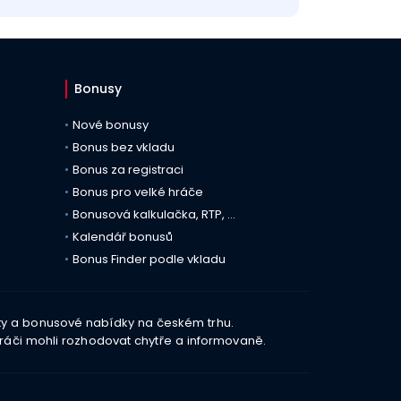
Bonusy
Nové bonusy
Bonus bez vkladu
Bonus za registraci
Bonus pro velké hráče
Bonusová kalkulačka, RTP, …
Kalendář bonusů
Bonus Finder podle vkladu
aty a bonusové nabídky na českém trhu.
ráči mohli rozhodovat chytře a informovaně.