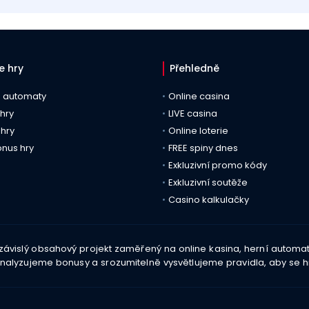
e hry
Přehledně
e automaty
Online casina
 hry
LIVE casina
 hry
Online loterie
onus hry
FREE spiny dnes
Exkluzivní promo kódy
Exkluzivní soutěže
Casino kalkulačky
závislý obsahový projekt zaměřený na online kasina, herní autom
nalyzujeme bonusy a srozumitelně vysvětlujeme pravidla, aby se h