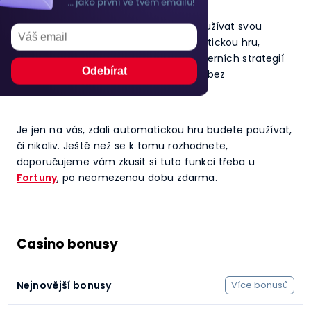
... jako první ve tvém emailu!
Poslední nevýhodou je nemožnost používat svou
vlastní strategii. Pokud zvolíte automatickou hru,
přístroj hraje za vás. Pro používání výherních strategií
proto taktéž doporučujeme raději hru bez
automatického přehrávání.
Je jen na vás, zdali automatickou hru budete používat,
či nikoliv. Ještě než se k tomu rozhodnete,
doporučujeme vám zkusit si tuto funkci třeba u
Fortuny
, po neomezenou dobu zdarma.
Casino bonusy
Nejnovější bonusy
Více bonusů