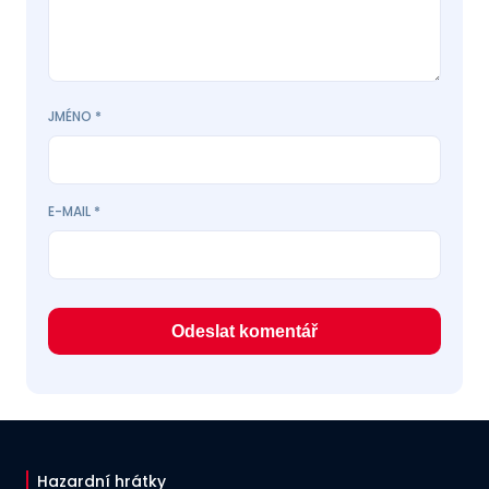
JMÉNO
*
E-MAIL
*
Hazardní hrátky