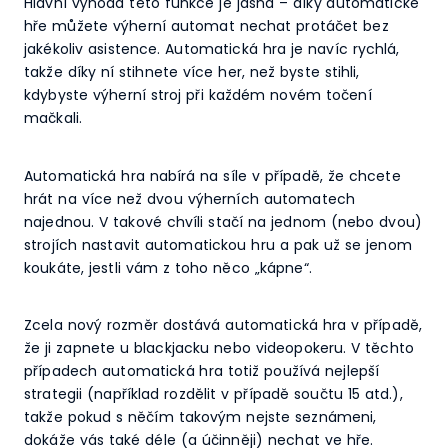
Hlavní výhoda této funkce je jasná – díky automatické
hře můžete výherní automat nechat protáčet bez
jakékoliv asistence. Automatická hra je navíc rychlá,
takže díky ní stihnete více her, než byste stihli,
kdybyste výherní stroj při každém novém točení
mačkali.
Automatická hra nabírá na síle v případě, že chcete
hrát na více než dvou výherních automatech
najednou. V takové chvíli stačí na jednom (nebo dvou)
strojích nastavit automatickou hru a pak už se jenom
koukáte, jestli vám z toho něco „kápne“.
Zcela nový rozměr dostává automatická hra v případě,
že ji zapnete u blackjacku nebo videopokeru. V těchto
případech automatická hra totiž používá nejlepší
strategii (například rozdělit v případě součtu 15 atd.),
takže pokud s něčím takovým nejste seznámeni,
dokáže vás také déle (a účinněji) nechat ve hře.