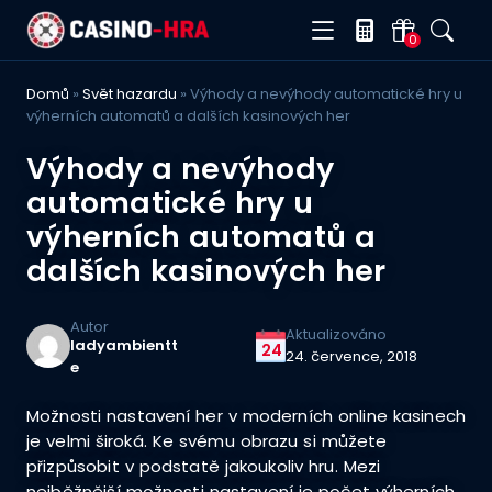
0
Domů
»
Svět hazardu
»
Výhody a nevýhody automatické hry u
výherních automatů a dalších kasinových her
Výhody a nevýhody
automatické hry u
výherních automatů a
dalších kasinových her
Autor
Aktualizováno
ladyambientt
24
24. července, 2018
e
Možnosti nastavení her v moderních online kasinech
je velmi široká. Ke svému obrazu si můžete
přizpůsobit v podstatě jakoukoliv hru. Mezi
nejběžnější možnosti nastavení je počet výherních