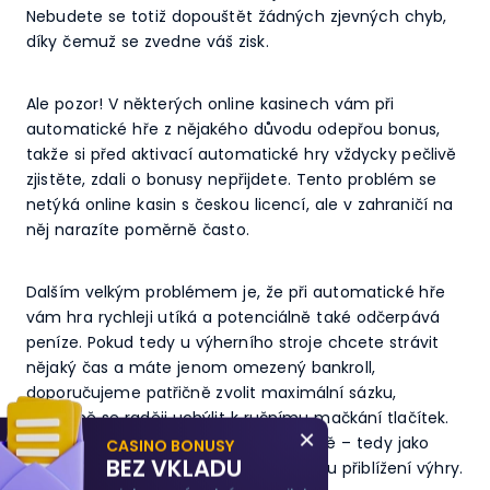
Nebudete se totiž dopouštět žádných zjevných chyb,
díky čemuž se zvedne váš zisk.
Ale pozor! V některých online kasinech vám při
automatické hře z nějakého důvodu odepřou bonus,
takže si před aktivací automatické hry vždycky pečlivě
zjistěte, zdali o bonusy nepřijdete. Tento problém se
netýká online kasin s českou licencí, ale v zahraničí na
něj narazíte poměrně často.
Dalším velkým problémem je, že při automatické hře
vám hra rychleji utíká a potenciálně také odčerpává
peníze. Pokud tedy u výherního stroje chcete strávit
nějaký čas a máte jenom omezený bankroll,
doporučujeme patřičně zvolit maximální sázku,
případně se raději uchýlit k ručnímu mačkání tlačítek.
×
Tuto věc však lze vnímat zcela opačně – tedy jako
CASINO BONUSY
BEZ VKLADU
možnost zefektivnění hry a rychlejšímu přiblížení výhry.