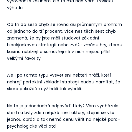
vyrovnaní s kasínem, ale to má nad Vámi trošičku
výhodu.
Od tří do šesti chyb se rovná asi průměrným prohrám
od jednoho do tří procent. Více než těch šest chyb
znamená, že by jste měli studovat základní
blackjackovou strategii, nebo zvážit změnu hry, kterou
kasína nabízejí a samozřejmě v nich nejsou příliš
velkými favority.
Ale i po tomto typu vysvětlení někteří hráči, kteří
nehrají perfektní základní strategii budou namítat, že
skoro pokaždé když hráli tak vyhráli.
Na to je jednoduchá odpověď. I když Vám vycházelo
štěstí a byly zde i nějaké jiné faktory, stejně se vše
jednou obrátí a tak nemá cenu věřit na nějaké para-
psychologické věci atd.