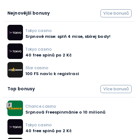
Nejnovější bonusy
Více bonusů
Tokyo casino
Srpnové mise: splň 4 mise, sbírej body!
Tokyo casino
40 free spinů po 2 Kč
Star casino
100 FS navíc k registraci
Top bonusy
Více bonusů
2
Chance casino
Srpnová Freespinmánie o 10 milionů
Tokyo casino
40 free spinů po 2 Kč