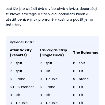
Jestliže jste udělali dvě a více chyb v kvízu, doporučuji
studovat strategie a tím v dlouhodobém hledisku
ušetřit peníze jinak prohrané v kasínu a použít je na
jiné učely.
Výsledek kvízu:
Atlantic city
Las Vegas Strip
The Bahamas
(Resorts)
(Single Deck)
P – split
P – split
P – split
P – split
H – Hit
H – Hit
S – Stand
D – Double
S – Stand
Su – Surrender
S – Stand
H – Hit
H – Hit
H – Hit
H – Hit
D – Double
D – Double
H – Hit