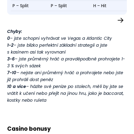
P – Split
P – Split
H – Hit
→
Chyby:
0
– jste schopni vyhrávat ve Vegas a Atlantic City
1-2
– jste blízko perfektní základní strategii a jste
s kasínem asi tak vyrovnaní
3-6
– jste průměrný hráč a pravděpodbně prohrajete 1-
3
% svých sázek
7-10
– nejste ani průměrný hráč a prohrajete nebo jste
již prohráli dost peněz
10 a více
– házíte své peníze po stolech, měli by jste se
vrátit k učení nebo přejít na jinou hru, jako je baccarat,
kostky nebo ruleta
Casino bonusy