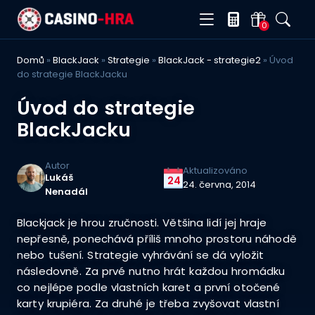
0
Domů
»
BlackJack
»
Strategie
»
BlackJack - strategie2
»
Úvod
do strategie BlackJacku
Úvod do strategie
BlackJacku
Autor
Aktualizováno
Lukáš
24
24. června, 2014
Nenadál
Blackjack je hrou zručnosti. Většina lidí jej hraje
nepřesně, ponechává příliš mnoho prostoru náhodě
nebo tušení. Strategie vyhrávání se dá vyložit
následovně. Za prvé nutno hrát každou hromádku
co nejlépe podle vlastních karet a první otočené
karty krupiéra. Za druhé je třeba zvyšovat vlastní