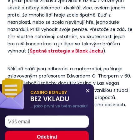
V praxi podnik získává zpravidla 5 až 6% z vložených
sázek a někdy dokonce i dvakrát více, ovšem jenom
proto, že mnoho lidí hraje zcela špatně. Buď z
neznalosti, nebo se zcela nevěnují hře, jednoduše
hazardují. Přišli vyhodit svoje peníze. Přestože se zdá, že
tím vlastně nahrávají ostatním, ve skutečnosti jejich
hra ruší koncentraci a je lépe se takovým hráčům
vyhnout (
Špatné strategie v Black Jacku
).
Někteří hráči jsou odborníci a matematici, počínaje
oslavovaným profesorem Edwardem O. Thorpem v 60.
létech, jehož úspěchy donutily kasina v Las Vegas
×
změnit pravidla, takže kalkulují každou vzniklou situaci
CASINO BONUSY
BEZ VKLADU
ve hře často na základě počítačových propočtů.
Způsob hry občas mění, to samé i v online casinech.
... jako první ve tvém emailu!
Casino bonusy