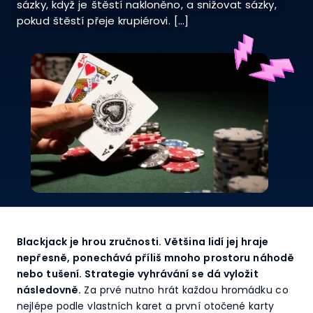
sázky, když je štěstí nakloněno, a snižovat sázky,
pokud štěstí přeje krupiérovi. […]
Blackjack je hrou zručnosti. Většina lidí jej hraje
nepřesně, ponechává příliš mnoho prostoru náhodě
nebo tušení. Strategie vyhrávání se dá vyložit
následovně.
Za prvé nutno hrát každou hromádku co
nejlépe podle vlastních karet a první otočené karty