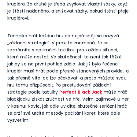
krupiéra. Za druhé je třeba zvyšovat vlastní sázky, když
je štěstí nakloněno, a snižovat sázky, pokud štěstí přeje
krupiérovi.
Technika hrát každou hru co nejpřesněji se nazývá
„základní strategie“. V praxi to znamená, že se
seznámíte s optimální taktikou pro každou situaci,
která může nastat. Ve skutečnosti to není tak těžké,
jak by se na první pohled zdálo. Jak již bylo řečeno,
krupiér musí hrát podle přesně stanovených pravidel, a
tak přesně víte, co lze očekávat, a proto můžete svou
hru tomu přizpůsobit. Po prostudování základní
strategie podle tabulky
Perfect Black Jack
může hráč
blackjacku získat zručnost ve hře. Velmi zajímavé u her
v kasinu! Navíc, jak dále uvidíte, skutečně seriózní hráč
se drží své určité metody počítání karet, které dále
vysvětlím.