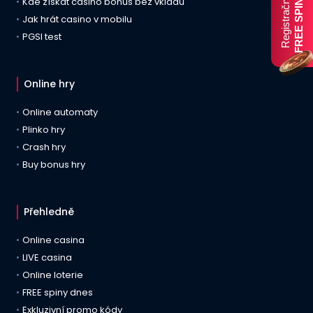
FREE SPINY
Kde získat casino bonus bez vkladu
Registrační
Jak hrát casino v mobilu
PGSI test
Online hry
Online automaty
Plinko hry
Crash hry
Buy bonus hry
Přehledně
Online casina
LIVE casina
Online loterie
FREE spiny dnes
Exkluzivní promo kódy