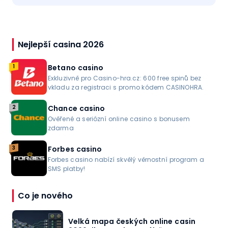
Nejlepší casina 2026
1
Betano casino
Exkluzivně pro Casino-hra.cz: 600 free spinů bez
vkladu za registraci s promo kódem CASINOHRA.
2
Chance casino
Ověřené a seriózní online casino s bonusem
zdarma
3
Forbes casino
Forbes casino nabízí skvělý věrnostní program a
SMS platby!
Co je nového
Velká mapa českých online casin