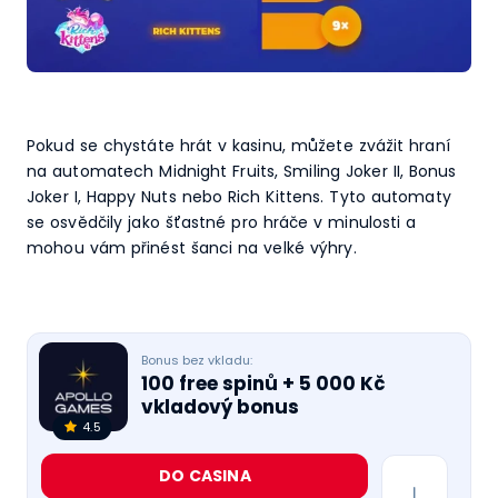
Pokud se chystáte hrát v kasinu, můžete zvážit hraní
na automatech Midnight Fruits, Smiling Joker II, Bonus
Joker I, Happy Nuts nebo Rich Kittens. Tyto automaty
se osvědčily jako šťastné pro hráče v minulosti a
mohou vám přinést šanci na velké výhry.
Bonus bez vkladu:
100 free spinů + 5 000 Kč
vkladový bonus
4.5
DO CASINA