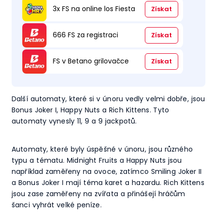
3x FS na online los Fiesta
Získat
666 FS za registraci
Získat
FS v Betano grilovačce
Získat
Další automaty, které si v únoru vedly velmi dobře, jsou
Bonus Joker I, Happy Nuts a Rich Kittens. Tyto
automaty vynesly 11, 9 a 9 jackpotů.
Automaty, které byly úspěšné v únoru, jsou různého
typu a tématu. Midnight Fruits a Happy Nuts jsou
například zaměřeny na ovoce, zatímco Smiling Joker II
a Bonus Joker I mají téma karet a hazardu. Rich Kittens
jsou zase zaměřeny na zvířata a přinášejí hráčům
šanci vyhrát velké peníze.