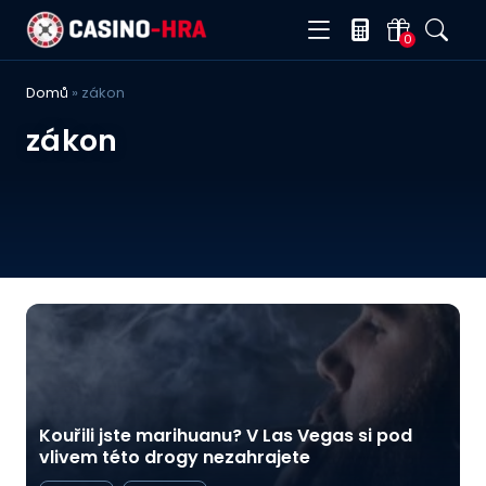
0
Domů
»
zákon
zákon
Kouřili jste marihuanu? V Las Vegas si pod
vlivem této drogy nezahrajete