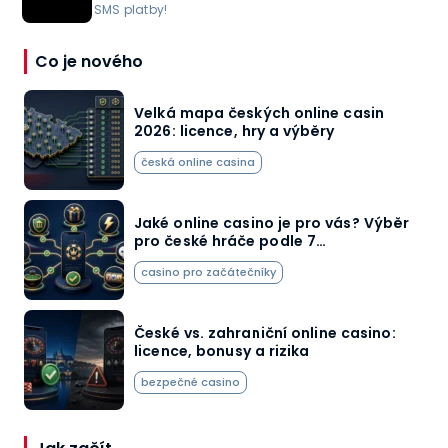
SMS platby!
Co je nového
Velká mapa českých online casin
2026: licence, hry a výběry
česká online casina
Jaké online casino je pro vás? Výběr
pro české hráče podle 7…
casino pro začátečníky
České vs. zahraniční online casino:
licence, bonusy a rizika
bezpečné casino