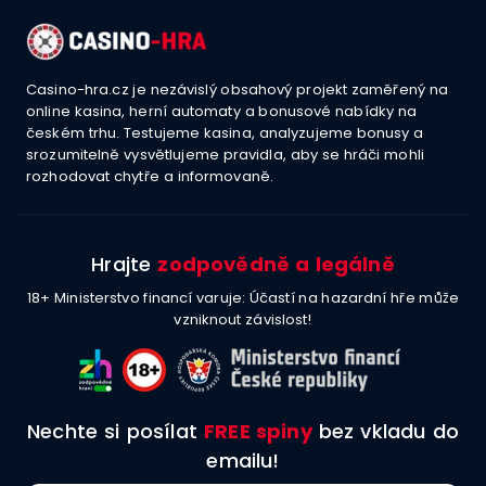
Casino-hra.cz je nezávislý obsahový projekt zaměřený na
online kasina, herní automaty a bonusové nabídky na
českém trhu. Testujeme kasina, analyzujeme bonusy a
srozumitelně vysvětlujeme pravidla, aby se hráči mohli
rozhodovat chytře a informovaně.
Hrajte
zodpovědně a legálně
18+ Ministerstvo financí varuje: Účastí na hazardní hře může
vzniknout závislost!
Nechte si posílat
FREE spiny
bez vkladu do
emailu!