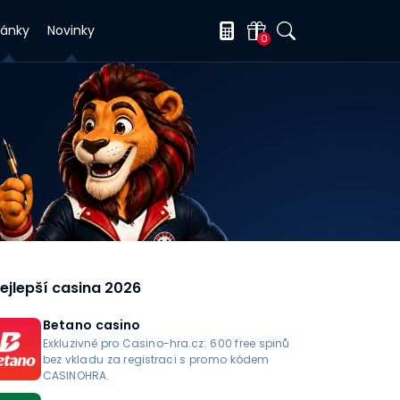
lánky
Novinky
0
ejlepší casina 2026
Betano casino
Exkluzivně pro Casino-hra.cz: 600 free spinů
bez vkladu za registraci s promo kódem
CASINOHRA.