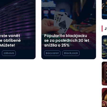
J
yste vonět
Popularita blackjacku
še oblíbené
se za posledních 30 let
 Můžete!
snížila o 25%
zábava
Baccarat
BlackJack