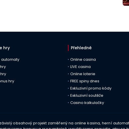
e hry
Přehledně
e automaty
Online casina
 hry
LIVE casina
 hry
Online loterie
onus hry
FREE spiny dnes
Exkluzivní promo kódy
Exkluzivní soutěže
Casino kalkulačky
závislý obsahový projekt zaměřený na online kasina, herní autom
nalyzujeme bonusy a srozumitelně vysvětlujeme pravidla, aby se h