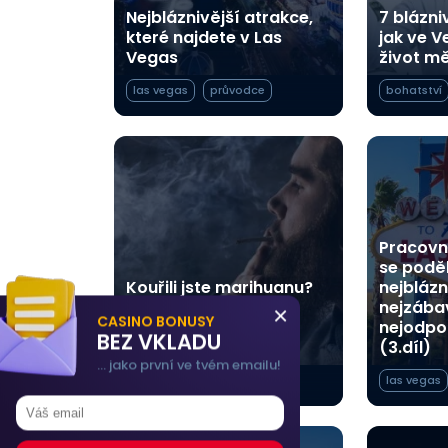
Nejbláznivější atrakce,
7 blázn
které najdete v Las
jak ve V
Vegas
život m
las vegas
průvodce
bohatství
Pracovn
se poděli
Kouřili jste marihuanu?
nejblázn
V Las Vegas si pod
nejzába
×
CASINO BONUSY
vlivem této drogy
nejodpor
BEZ VKLADU
nezahrajete
(3.díl)
... jako první ve tvém emailu!
las vegas
zajímavost
las vegas