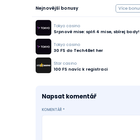
Nejnovější bonusy
Více bonu
Tokyo casino
Srpnové mise: splň 4 mise, sbírej body!
Tokyo casino
30 FS do Tech4Bet her
Star casino
100 FS navíc k registraci
Napsat komentář
KOMENTÁŘ
*