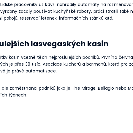
 Lidské pracovníky už kdysi nahradily automaty na rozměňov
 výrobny začaly používat kuchyňské roboty, práci ztratili také 
 pokojů, rezervací letenek, informačních stánků atd.
lulejších lasvegaských kasin
ky kasin včetně těch nejproslulejších podniků. Prvního června 
rých je přes 38 tisíc. Asociace kuchařů a barmanů, která pr
ává je právě automatizace.
le zaměstnanci podniků jako je The Mirage, Bellagio nebo Mand
cích týdnech.