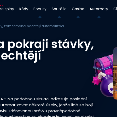
ee spiny
Kódy
Bonusy
Soutěže
Casina
Automaty
Č
vky, zaměstnanci nechtějí automatizaci
a pokraji stávky,
echtějí
.U.R.? Na podobnou situaci odkazuje poslední
automatizovat některé úseky, jenže lidé se bojí,
 stávku. Plánovanou stávku pravděpodobně
 si zákazník svou objednávku navolí na displeji