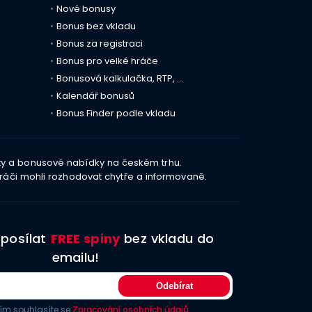
Nové bonusy
Bonus bez vkladu
Bonus za registraci
Bonus pro velké hráče
Bonusová kalkulačka, RTP, …
Kalendář bonusů
Bonus Finder podle vkladu
aty a bonusové nabídky na českém trhu.
ráči mohli rozhodovat chytře a informovaně.
 posílat
FREE spiny
bez vkladu do
emailu!
ím souhlasíte se
Zpracování osobních údajů