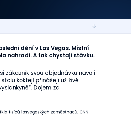
oslední dění v Las Vegas. Místní
ela nahradí. A tak chystají stávku.
i zákazník svou objednávku navolí
tolu koktejl přinášejí už živé
lvyslankyně“. Dojem za
otkla tisíců lasvegaských zaměstnaců. CNN