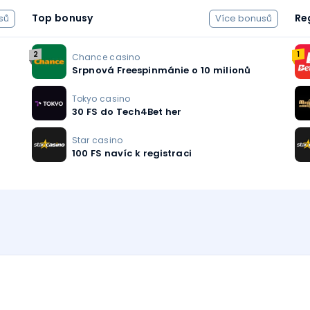
Top bonusy
Re
sů
Více bonusů
2
1
Chance casino
Srpnová Freespinmánie o 10 milionů
Tokyo casino
30 FS do Tech4Bet her
Star casino
100 FS navíc k registraci