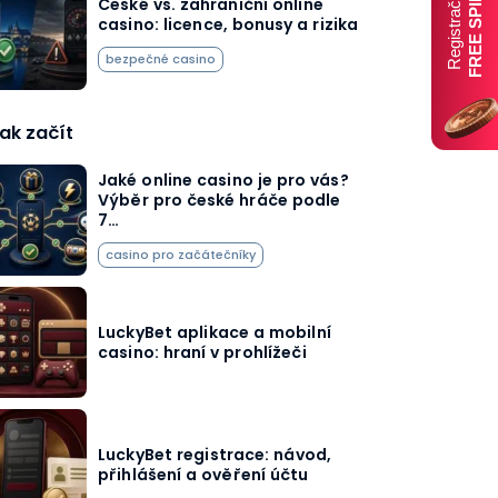
FREE SPINY
Registrační
České vs. zahraniční online
casino: licence, bonusy a rizika
bezpečné casino
ak začít
Jaké online casino je pro vás?
Výběr pro české hráče podle
7…
casino pro začátečníky
LuckyBet aplikace a mobilní
casino: hraní v prohlížeči
LuckyBet registrace: návod,
přihlášení a ověření účtu