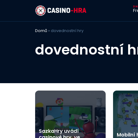
Fr
Domů
»
dovednostní hry
dovednostní h
SazkaHry uvádí
Mobilní 
casinové hry, ve