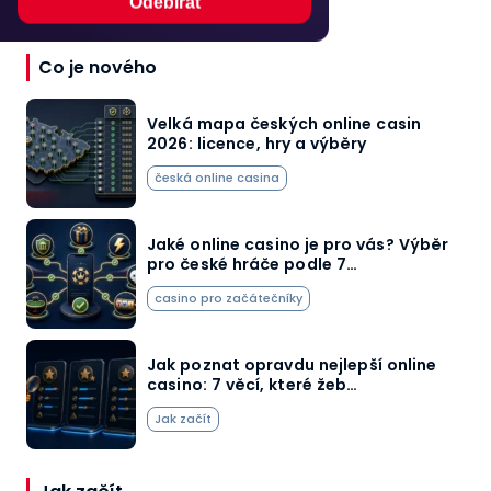
SMS platby!
Co je nového
Velká mapa českých online casin
2026: licence, hry a výběry
česká online casina
Jaké online casino je pro vás? Výběr
pro české hráče podle 7…
casino pro začátečníky
Jak poznat opravdu nejlepší online
casino: 7 věcí, které žeb…
Jak začít