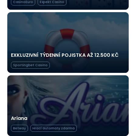
CasinoEuro
Expekt Casino
EXKLUZIVNÍ TÝDENNÍ POJISTKA AŽ 12.500 KČ
Sportingbet Casino
Ariana
Betway
Hrací automaty zdarma