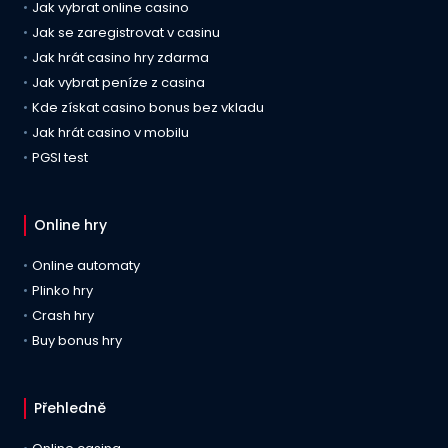
Jak vybrat online casino
Jak se zaregistrovat v casinu
Jak hrát casino hry zdarma
Jak vybrat peníze z casina
Kde získat casino bonus bez vkladu
Jak hrát casino v mobilu
PGSI test
Online hry
Online automaty
Plinko hry
Crash hry
Buy bonus hry
Přehledně