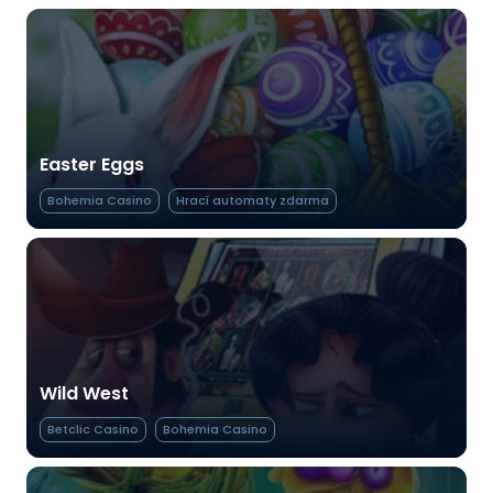
Easter Eggs
Bohemia Casino
Hrací automaty zdarma
Wild West
Betclic Casino
Bohemia Casino