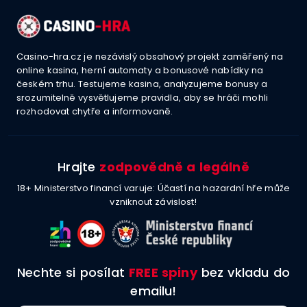
Casino-hra.cz je nezávislý obsahový projekt zaměřený na
online kasina, herní automaty a bonusové nabídky na
českém trhu. Testujeme kasina, analyzujeme bonusy a
srozumitelně vysvětlujeme pravidla, aby se hráči mohli
rozhodovat chytře a informovaně.
Hrajte
zodpovědně a legálně
18+ Ministerstvo financí varuje: Účastí na hazardní hře může
vzniknout závislost!
Nechte si posílat
FREE spiny
bez vkladu do
emailu!