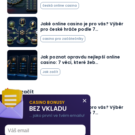
česká online casina
Jaké online casino je pro vás? Výběr
pro české hráče podle 7…
casino pro začátečníky
Jak poznat opravdu nejlepší online
casino: 7 věcí, které žeb…
Jak začít
Jak začít
×
CASINO BONUSY
BEZ VKLADU
Jaké online casino je pro vás? Výběr
pro české hráče podle 7…
... jako první ve tvém emailu!
casino pro začátečníky