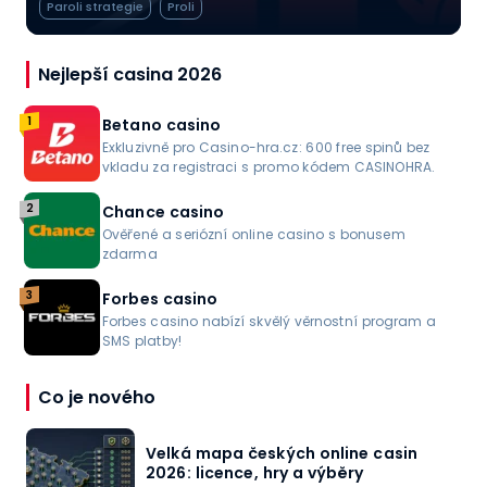
Paroli strategie
Proli
Nejlepší casina 2026
1
Betano casino
Exkluzivně pro Casino-hra.cz: 600 free spinů bez
vkladu za registraci s promo kódem CASINOHRA.
2
Chance casino
Ověřené a seriózní online casino s bonusem
zdarma
3
Forbes casino
Forbes casino nabízí skvělý věrnostní program a
SMS platby!
Co je nového
Velká mapa českých online casin
2026: licence, hry a výběry