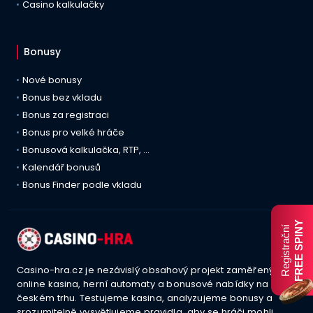
Casino kalkulačky
Bonusy
Nové bonusy
Bonus bez vkladu
Bonus za registraci
Bonus pro velké hráče
Bonusová kalkulačka, RTP, …
Kalendář bonusů
Bonus Finder podle vkladu
FREE SPINY
Registrační
Casino-hra.cz je nezávislý obsahový projekt zaměřený na
online kasina, herní automaty a bonusové nabídky na
českém trhu. Testujeme kasina, analyzujeme bonusy a
srozumitelně vysvětlujeme pravidla, aby se hráči mohli