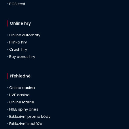
PGSI test
Online hry
Online automaty
Plinko hry
Crash hry
Buy bonus hry
Přehledně
Online casina
LIVE casina
Online loterie
FREE spiny dnes
Exkluzivní promo kódy
Exkluzivní soutěže