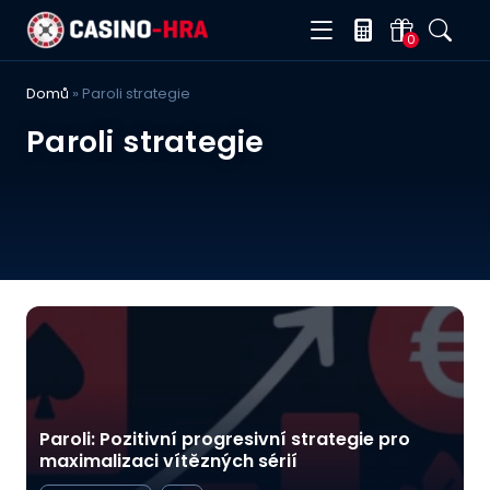
0
Domů
»
Paroli strategie
Paroli strategie
Paroli: Pozitivní progresivní strategie pro
maximalizaci vítězných sérií