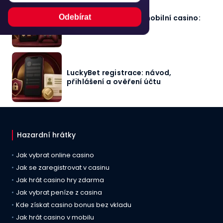
LuckyBet aplikace a mobilní casino:
hraní v prohlížeči
LuckyBet registrace: návod,
přihlášení a ověření účtu
Hazardní hrátky
Jak vybrat online casino
Jak se zaregistrovat v casinu
Jak hrát casino hry zdarma
Jak vybrat peníze z casina
Kde získat casino bonus bez vkladu
Jak hrát casino v mobilu