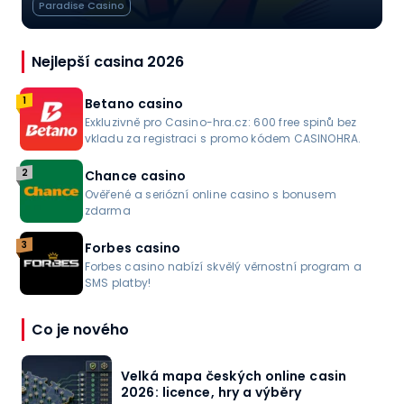
Paradise Casino
Nejlepší casina 2026
1
Betano casino
Exkluzivně pro Casino-hra.cz: 600 free spinů bez
vkladu za registraci s promo kódem CASINOHRA.
2
Chance casino
Ověřené a seriózní online casino s bonusem
zdarma
3
Forbes casino
Forbes casino nabízí skvělý věrnostní program a
SMS platby!
Co je nového
Velká mapa českých online casin
2026: licence, hry a výběry