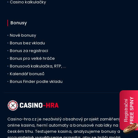
Casino kalkulačky
Bonusy
Nové bonusy
Bonus bez vkladu
Bonus za registraci
Bonus pro velké hráče
Bonusová kalkulačka, RTP, …
Kalendář bonusů
Bonus Finder podle vkladu
FREE SPINY
Registrační
Casino-hra.cz je nezávislý obsahový projekt zaměřený na
online kasina, herní automaty a bonusové nabídky na
českém trhu. Testujeme kasina, analyzujeme bonusy a
srozumitelně vysvětlujeme pravidla, aby se hráči mohli