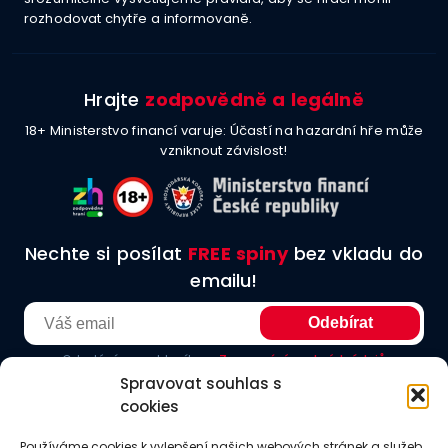
rozhodovat chytře a informovaně.
Hrajte
zodpovědně a legálně
18+ Ministerstvo financí varuje: Účastí na hazardní hře může
vzniknout závislost!
Nechte si posílat
FREE spiny
bez vkladu do
emailu!
Odesláním souhlasíte se
Zpracování osobních údajů
Spravovat souhlas s
cookies
O nás
Podmínky užití
Etické principy
Redakční zásady
Používáme cookies k vylepšení našich webových stránek a služeb.