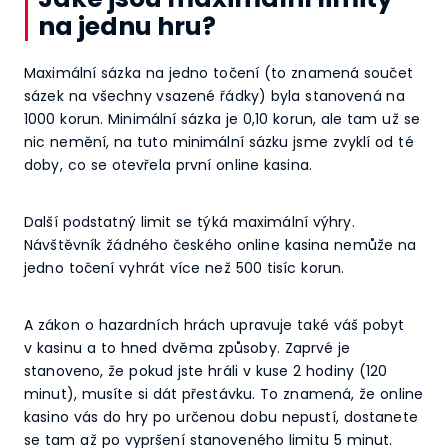
na jednu hru?
Maximální sázka na jedno točení (to znamená součet
sázek na všechny vsazené řádky) byla stanovená na
1000 korun. Minimální sázka je 0,10 korun, ale tam už se
nic nemění, na tuto minimální sázku jsme zvyklí od té
doby, co se otevřela první online kasina.
Další podstatný limit se týká maximální výhry.
Návštěvník žádného českého online kasina nemůže na
jedno točení vyhrát více než 500 tisíc korun.
A zákon o hazardních hrách upravuje také váš pobyt
v kasinu a to hned dvěma způsoby. Zaprvé je
stanoveno, že pokud jste hráli v kuse 2 hodiny (120
minut), musíte si dát přestávku. To znamená, že online
kasino vás do hry po určenou dobu nepustí, dostanete
se tam až po vypršení stanoveného limitu 5 minut.