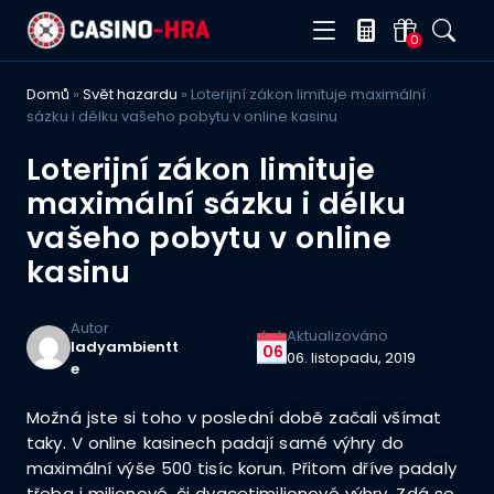
0
Domů
»
Svět hazardu
»
Loterijní zákon limituje maximální
sázku i délku vašeho pobytu v online kasinu
Loterijní zákon limituje
maximální sázku i délku
vašeho pobytu v online
kasinu
Autor
Aktualizováno
ladyambientt
06
06. listopadu, 2019
e
Možná jste si toho v poslední době začali všímat
taky. V online kasinech padají samé výhry do
maximální výše 500 tisíc korun. Přitom dříve padaly
třeba i milionové, či dvacetimilionové výhry. Zdá se