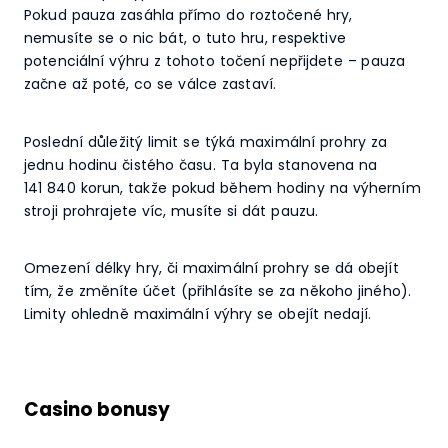
Pokud pauza zasáhla přímo do roztočené hry,
nemusíte se o nic bát, o tuto hru, respektive
potenciální výhru z tohoto točení nepřijdete – pauza
začne až poté, co se válce zastaví.
Poslední důležitý limit se týká maximální prohry za
jednu hodinu čistého času. Ta byla stanovena na
141 840 korun, takže pokud během hodiny na výherním
stroji prohrajete víc, musíte si dát pauzu.
Omezení délky hry, či maximální prohry se dá obejít
tím, že změníte účet (přihlásíte se za někoho jiného).
Limity ohledně maximální výhry se obejít nedají.
Casino bonusy