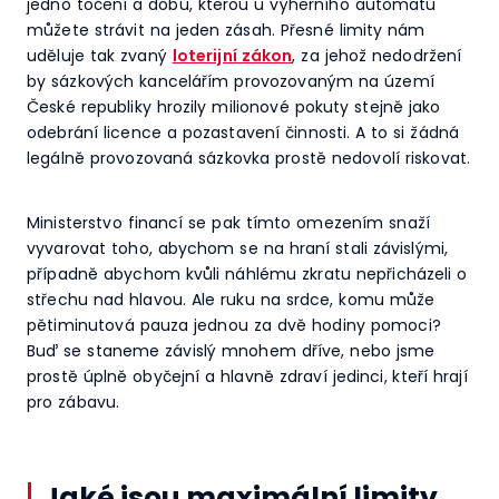
jedno točení a dobu, kterou u výherního automatu
můžete strávit na jeden zásah. Přesné limity nám
uděluje tak zvaný
loterijní zákon
, za jehož nedodržení
by sázkových kancelářím provozovaným na území
České republiky hrozily milionové pokuty stejně jako
odebrání licence a pozastavení činnosti. A to si žádná
legálně provozovaná sázkovka prostě nedovolí riskovat.
Ministerstvo financí se pak tímto omezením snaží
vyvarovat toho, abychom se na hraní stali závislými,
případně abychom kvůli náhlému zkratu nepřicházeli o
střechu nad hlavou. Ale ruku na srdce, komu může
pětiminutová pauza jednou za dvě hodiny pomoci?
Buď se staneme závislý mnohem dříve, nebo jsme
prostě úplně obyčejní a hlavně zdraví jedinci, kteří hrají
pro zábavu.
Jaké jsou maximální limity