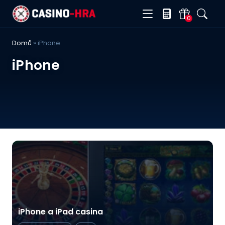
0
Domů
»
iPhone
iPhone
iPhone a iPad casina