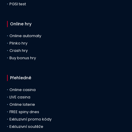
PGSI test
Online hry
Online automaty
Plinko hry
Crash hry
Buy bonus hry
Přehledně
Online casina
LIVE casina
Online loterie
FREE spiny dnes
Exkluzivní promo kódy
Exkluzivní soutěže