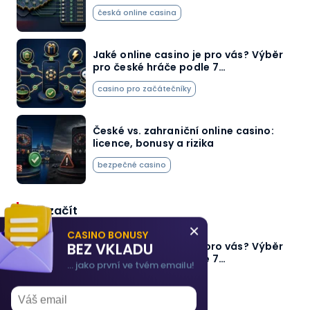
česká online casina
Jaké online casino je pro vás? Výběr
pro české hráče podle 7…
casino pro začátečníky
České vs. zahraniční online casino:
licence, bonusy a rizika
bezpečné casino
Jak začít
×
CASINO BONUSY
BEZ VKLADU
Jaké online casino je pro vás? Výběr
pro české hráče podle 7…
... jako první ve tvém emailu!
casino pro začátečníky