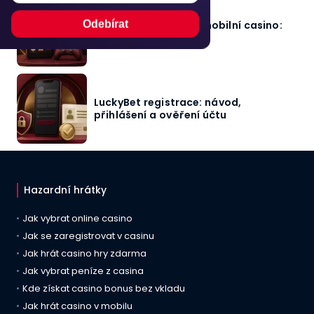
LuckyBet aplikace a mobilní casino:
hraní v prohlížeči
LuckyBet registrace: návod,
přihlášení a ověření účtu
Hazardní hrátky
Jak vybrat online casino
Jak se zaregistrovat v casinu
Jak hrát casino hry zdarma
Jak vybrat peníze z casina
Kde získat casino bonus bez vkladu
Jak hrát casino v mobilu