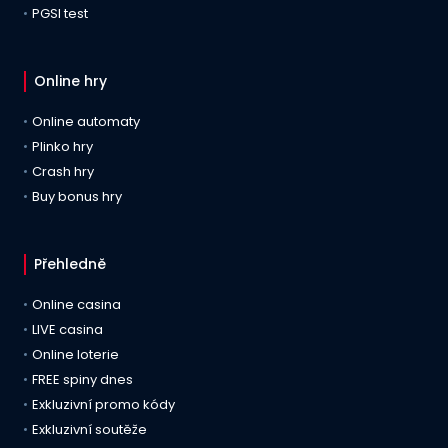
PGSI test
Online hry
Online automaty
Plinko hry
Crash hry
Buy bonus hry
Přehledně
Online casina
LIVE casina
Online loterie
FREE spiny dnes
Exkluzivní promo kódy
Exkluzivní soutěže