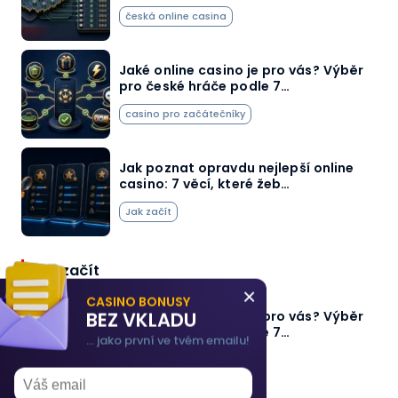
česká online casina
Jaké online casino je pro vás? Výběr
pro české hráče podle 7…
casino pro začátečníky
Jak poznat opravdu nejlepší online
casino: 7 věcí, které žeb…
Jak začít
Jak začít
×
CASINO BONUSY
BEZ VKLADU
Jaké online casino je pro vás? Výběr
pro české hráče podle 7…
... jako první ve tvém emailu!
casino pro začátečníky