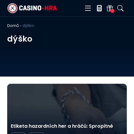
0
Domů
»
dýško
dýško
Etiketa hazardních her a hráčů: Spropitné