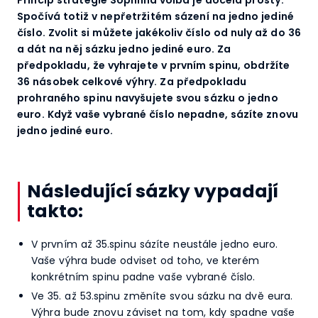
Spočívá totiž v nepřetržitém sázení na jedno jediné
číslo. Zvolit si můžete jakékoliv číslo od nuly až do 36
a dát na něj sázku jedno jediné euro. Za
předpokladu, že vyhrajete v prvním spinu, obdržíte
36 násobek celkové výhry. Za předpokladu
prohraného spinu navyšujete svou sázku o jedno
euro. Když vaše vybrané číslo nepadne, sázíte znovu
jedno jediné euro.
Následující sázky vypadají
takto:
V prvním až 35.spinu sázíte neustále jedno euro.
Vaše výhra bude odviset od toho, ve kterém
konkrétním spinu padne vaše vybrané číslo.
Ve 35. až 53.spinu změníte svou sázku na dvě eura.
Výhra bude znovu záviset na tom, kdy spadne vaše