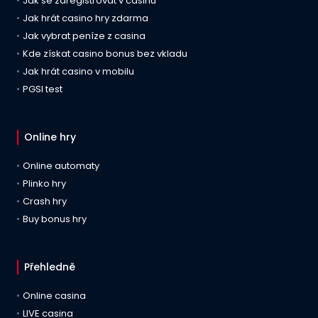
Jak se zaregistrovat v casinu
Jak hrát casino hry zdarma
Jak vybrat peníze z casina
Kde získat casino bonus bez vkladu
Jak hrát casino v mobilu
PGSI test
Online hry
Online automaty
Plinko hry
Crash hry
Buy bonus hry
Přehledně
Online casina
LIVE casina