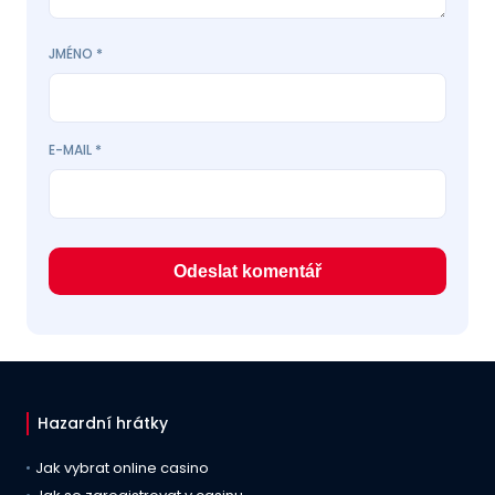
JMÉNO
*
E-MAIL
*
Hazardní hrátky
Jak vybrat online casino