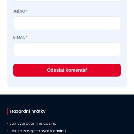
JMÉNO
*
E-MAIL
*
Hazardní hrátky
Jak vybrat online casino
Jak se zaregistrovat v casinu